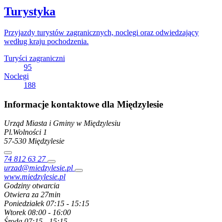
Turystyka
Przyjazdy turystów zagranicznych, noclegi oraz odwiedzający
według kraju pochodzenia.
Turyści zagraniczni
95
Noclegi
188
Informacje kontaktowe dla Międzylesie
Urząd Miasta i Gminy w Międzylesiu
Pl.Wolności
1
57-530
Międzylesie
74 812 63 27
urzad@miedzylesie.pl
www.miedzylesie.pl
Godziny otwarcia
Otwiera za 27min
Poniedziałek
07:15 - 15:15
Wtorek
08:00 - 16:00
Środa
07:15 - 15:15