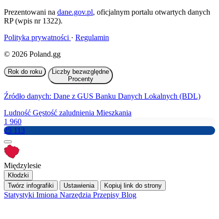
Prezentowani na
dane.gov.pl
, oficjalnym portalu otwartych danych
RP (wpis nr 1322).
Polityka prywatności
·
Regulamin
© 2026 Poland.gg
Rok do roku
Liczby bezwzględne
Procenty
Źródło danych: Dane z GUS Banku Danych Lokalnych (BDL)
Ludność
Gęstość zaludnienia
Mieszkania
1 960
25 113
Międzylesie
Kłodzki
Twórz infografiki
Ustawienia
Kopiuj link do strony
Statystyki
Imiona
Narzędzia
Przepisy
Blog