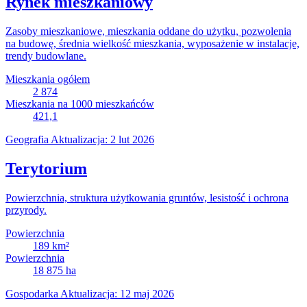
Rynek mieszkaniowy
Zasoby mieszkaniowe, mieszkania oddane do użytku, pozwolenia
na budowę, średnia wielkość mieszkania, wyposażenie w instalacje,
trendy budowlane.
Mieszkania ogółem
2 874
Mieszkania na 1000 mieszkańców
421,1
Geografia
Aktualizacja: 2 lut 2026
Terytorium
Powierzchnia, struktura użytkowania gruntów, lesistość i ochrona
przyrody.
Powierzchnia
189
km²
Powierzchnia
18 875
ha
Gospodarka
Aktualizacja: 12 maj 2026