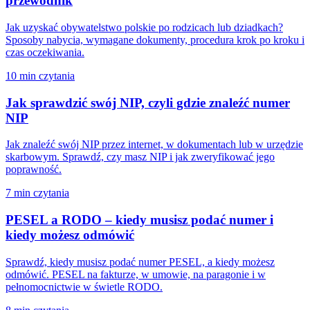
przewodnik
Jak uzyskać obywatelstwo polskie po rodzicach lub dziadkach?
Sposoby nabycia, wymagane dokumenty, procedura krok po kroku i
czas oczekiwania.
10 min czytania
Jak sprawdzić swój NIP, czyli gdzie znaleźć numer
NIP
Jak znaleźć swój NIP przez internet, w dokumentach lub w urzędzie
skarbowym. Sprawdź, czy masz NIP i jak zweryfikować jego
poprawność.
7 min czytania
PESEL a RODO – kiedy musisz podać numer i
kiedy możesz odmówić
Sprawdź, kiedy musisz podać numer PESEL, a kiedy możesz
odmówić. PESEL na fakturze, w umowie, na paragonie i w
pełnomocnictwie w świetle RODO.