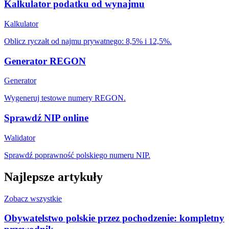
Kalkulator podatku od wynajmu
Kalkulator
Oblicz ryczałt od najmu prywatnego: 8,5% i 12,5%.
Generator REGON
Generator
Wygeneruj testowe numery REGON.
Sprawdź NIP online
Walidator
Sprawdź poprawność polskiego numeru NIP.
Najlepsze artykuły
Zobacz wszystkie
Obywatelstwo polskie przez pochodzenie: kompletny