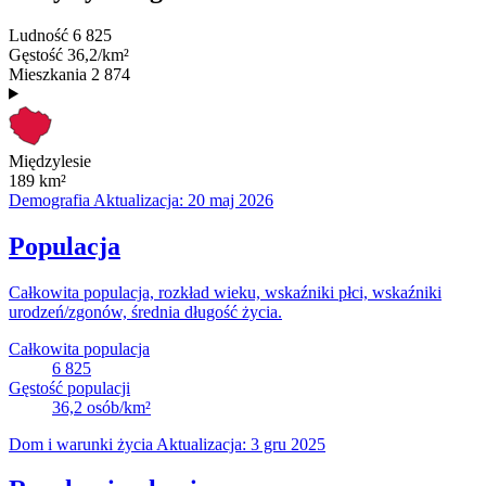
Ludność
6 825
Gęstość
36,2/km²
Mieszkania
2 874
Międzylesie
189
km²
Demografia
Aktualizacja: 20 maj 2026
Populacja
Całkowita populacja, rozkład wieku, wskaźniki płci, wskaźniki
urodzeń/zgonów, średnia długość życia.
Całkowita populacja
6 825
Gęstość populacji
36,2
osób/km²
Dom i warunki życia
Aktualizacja: 3 gru 2025