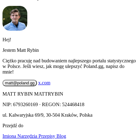
Hej!
Jestem Matt Rybin
Ciężko pracuję nad budowaniem najlepszego portalu statystycznego
w Polsce. Jeśli wiesz, jak mogę ulepszyć Poland.gg, napisz do
mnie!
x.com
matt@poland.gg
MATT RYBIN MATTRYBIN
NIP:
6793260169
· REGON: 524468418
ul. Kalwaryjska 69/9
,
30-504
Kraków
,
Polska
Przejdź do
Imiona
Narzędzia
Przepisy
Blog