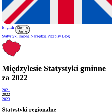
English
Ciemne
Jasne
Statystyki
Imiona
Narzędzia
Przepisy
Blog
Międzylesie
Statystyki gminne
za 2022
2021
2022
2023
Statystyki regionalne