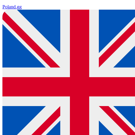
Poland
.gg