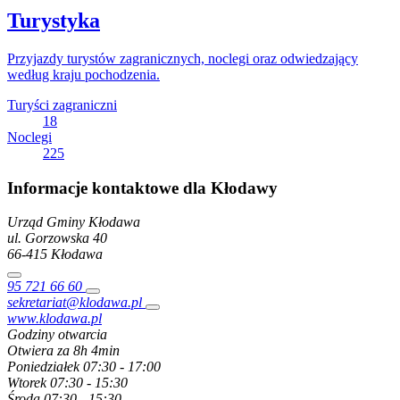
Turystyka
Przyjazdy turystów zagranicznych, noclegi oraz odwiedzający
według kraju pochodzenia.
Turyści zagraniczni
18
Noclegi
225
Informacje kontaktowe dla Kłodawy
Urząd Gminy Kłodawa
ul. Gorzowska
40
66-415
Kłodawa
95 721 66 60
sekretariat@klodawa.pl
www.klodawa.pl
Godziny otwarcia
Otwiera za 8h 4min
Poniedziałek
07:30 - 17:00
Wtorek
07:30 - 15:30
Środa
07:30 - 15:30