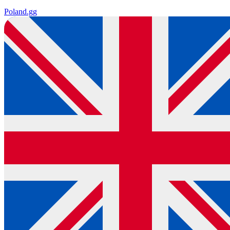
Poland
.gg