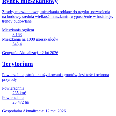
Rynek mieszkaniowy
Zasoby mieszkaniowe, mieszkania oddane do użytku, pozwolenia
na budowę, średnia wielkość mieszkania, wyposażenie w instalacje,
trendy budowlane.
Mieszkania ogółem
3 163
Mieszkania na 1000 mieszkańców
343,4
Geografia
Aktualizacja: 2 lut 2026
Terytorium
Powierzchnia, struktura użytkowania gruntów, lesistość i ochrona
przyrody.
Powierzchnia
235
km²
Powierzchnia
23 472
ha
Gospodarka
Aktualizacja: 12 maj 2026