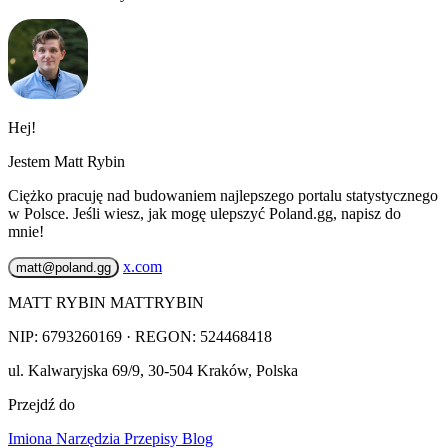
Hej!
Jestem Matt Rybin
Ciężko pracuję nad budowaniem najlepszego portalu statystycznego
w Polsce. Jeśli wiesz, jak mogę ulepszyć Poland.gg, napisz do
mnie!
x.com
matt@poland.gg
MATT RYBIN MATTRYBIN
NIP:
6793260169
· REGON: 524468418
ul. Kalwaryjska 69/9
,
30-504
Kraków
,
Polska
Przejdź do
Imiona
Narzędzia
Przepisy
Blog