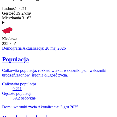
Ludność
9 211
Gęstość
39,2/km²
Mieszkania
3 163
Kłodawa
235
km²
Demografia
Aktualizacja: 20 maj 2026
Populacja
Całkowita populacja, rozkład wieku, wskaźniki płci, wskaźniki
urodzeń/zgonów, średnia długość życia.
Całkowita populacja
9 211
Gęstość populacji
39,2
osób/km²
Dom i warunki życia
Aktualizacja: 3 gru 2025