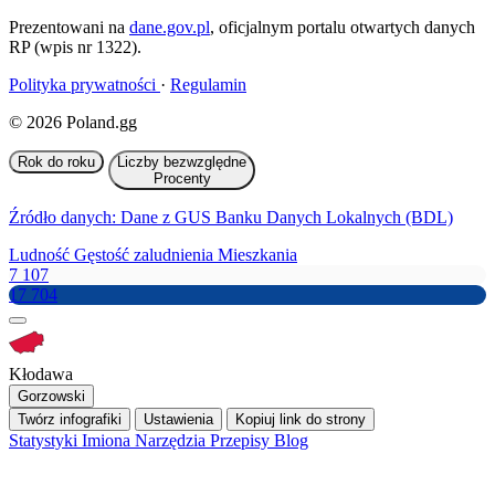
Prezentowani na
dane.gov.pl
, oficjalnym portalu otwartych danych
RP (wpis nr 1322).
Polityka prywatności
·
Regulamin
© 2026 Poland.gg
Rok do roku
Liczby bezwzględne
Procenty
Źródło danych: Dane z GUS Banku Danych Lokalnych (BDL)
Ludność
Gęstość zaludnienia
Mieszkania
7 107
17 704
Kłodawa
Gorzowski
Twórz infografiki
Ustawienia
Kopiuj link do strony
Statystyki
Imiona
Narzędzia
Przepisy
Blog