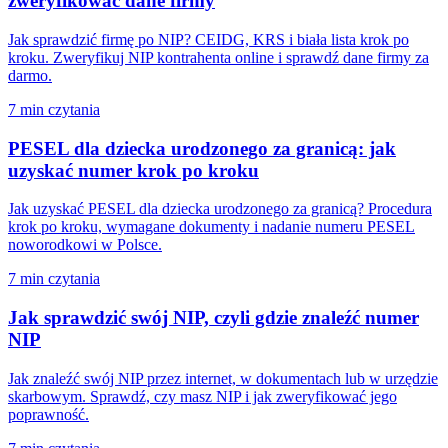
zweryfikować dane firmy
Jak sprawdzić firmę po NIP? CEIDG, KRS i biała lista krok po
kroku. Zweryfikuj NIP kontrahenta online i sprawdź dane firmy za
darmo.
7 min czytania
PESEL dla dziecka urodzonego za granicą: jak
uzyskać numer krok po kroku
Jak uzyskać PESEL dla dziecka urodzonego za granicą? Procedura
krok po kroku, wymagane dokumenty i nadanie numeru PESEL
noworodkowi w Polsce.
7 min czytania
Jak sprawdzić swój NIP, czyli gdzie znaleźć numer
NIP
Jak znaleźć swój NIP przez internet, w dokumentach lub w urzędzie
skarbowym. Sprawdź, czy masz NIP i jak zweryfikować jego
poprawność.