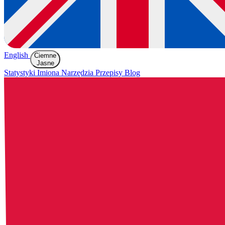
English
Ciemne
Jasne
Statystyki
Imiona
Narzędzia
Przepisy
Blog