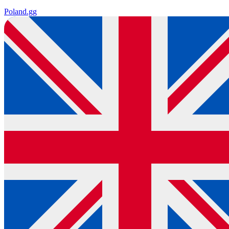
Poland
.gg