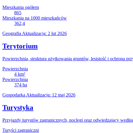
Mieszkania ogółem
865
Mieszkania na 1000 mieszkańców
362,4
Geografia
Aktualizacja: 2 lut 2026
Terytorium
Powierzchnia, struktura użytkowania gruntów, lesistość i ochrona prz
Powierzchnia
4
km²
Powierzchnia
374
ha
Gospodarka
Aktualizacja: 12 maj 2026
Turystyka
Przyjazdy turystów zagranicznych, noclegi oraz odwiedzający wedłu
Turyści zagraniczni