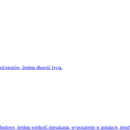
eń/zgonów, średnia długość życia.
udowę, średnia wielkość mieszkania, wyposażenie w instalacje, tren