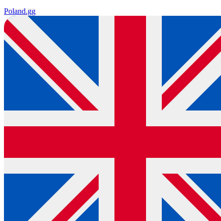
Poland
.gg