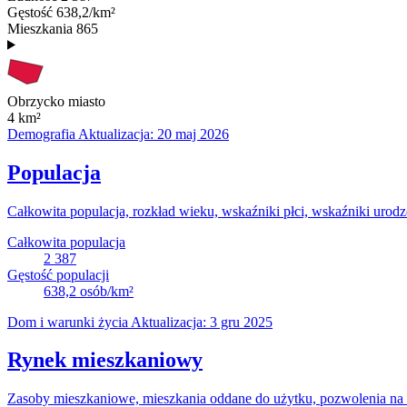
Gęstość
638,2/km²
Mieszkania
865
Obrzycko miasto
4
km²
Demografia
Aktualizacja: 20 maj 2026
Populacja
Całkowita populacja, rozkład wieku, wskaźniki płci, wskaźniki urodz
Całkowita populacja
2 387
Gęstość populacji
638,2
osób/km²
Dom i warunki życia
Aktualizacja: 3 gru 2025
Rynek mieszkaniowy
Zasoby mieszkaniowe, mieszkania oddane do użytku, pozwolenia na b