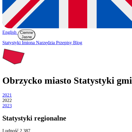
English
Ciemne
Jasne
Statystyki
Imiona
Narzędzia
Przepisy
Blog
Obrzycko miasto
Statystyki gm
2021
2022
2023
Statystyki regionalne
Ludność
2 387