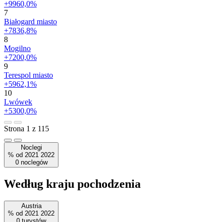
+9960,0%
7
Białogard miasto
+7836,8%
8
Mogilno
+7200,0%
9
Terespol miasto
+5962,1%
10
Lwówek
+5300,0%
Strona 1 z 115
Noclegi
%
od
2021
2022
0
noclegów
Według kraju pochodzenia
Austria
%
od
2021
2022
0
turystów