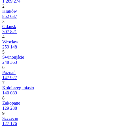
1 269 274
2
Kraków
852 637
3
Gdańsk
307 821
4
Wrocław
259 148
5
Świnoujście
248 363
6
Poznań
147 927
7
Kołobrzeg miasto
140 089
8
Zakopane
129 288
9
Szczecin
127 176