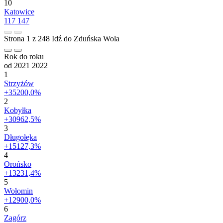
10
Katowice
117 147
Strona 1 z 248
Idź do Zduńska Wola
Rok do roku
od 2021
2022
1
Strzyżów
+35200,0%
2
Kobyłka
+30962,5%
3
Długołęka
+15127,3%
4
Orońsko
+13231,4%
5
Wołomin
+12900,0%
6
Zagórz