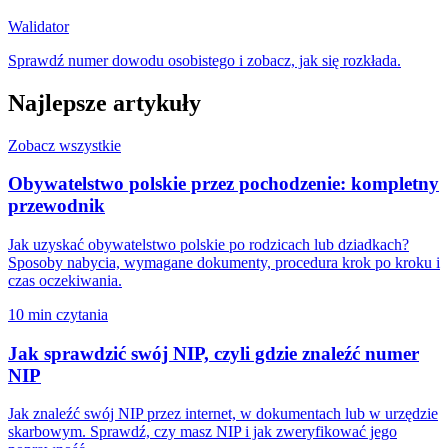
Walidator
Sprawdź numer dowodu osobistego i zobacz, jak się rozkłada.
Najlepsze artykuły
Zobacz wszystkie
Obywatelstwo polskie przez pochodzenie: kompletny
przewodnik
Jak uzyskać obywatelstwo polskie po rodzicach lub dziadkach?
Sposoby nabycia, wymagane dokumenty, procedura krok po kroku i
czas oczekiwania.
10 min czytania
Jak sprawdzić swój NIP, czyli gdzie znaleźć numer
NIP
Jak znaleźć swój NIP przez internet, w dokumentach lub w urzędzie
skarbowym. Sprawdź, czy masz NIP i jak zweryfikować jego