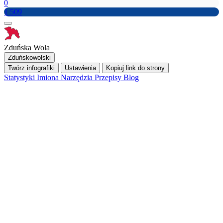
0
1 509
Zduńska Wola
Zduńskowolski
Twórz infografiki
Ustawienia
Kopiuj link do strony
Statystyki
Imiona
Narzędzia
Przepisy
Blog