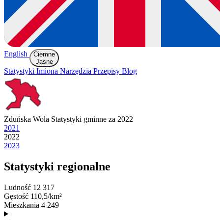
English
Ciemne
Jasne
Statystyki
Imiona
Narzędzia
Przepisy
Blog
Zduńska Wola
Statystyki gminne za 2022
2021
2022
2023
Statystyki regionalne
Ludność
12 317
Gęstość
110,5/km²
Mieszkania
4 249