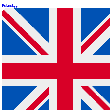
Poland
.gg