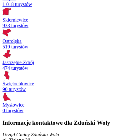
1 018 turystów
Skierniewice
933 turystów
Ostrołęka
519 turystów
Jastrzębie-Zdrój
474 turystów
Świętochłowice
90 turystów
Mysłowice
0 turystów
Informacje kontaktowe dla Zduński Woly
Urząd Gminy Zduńska Wola