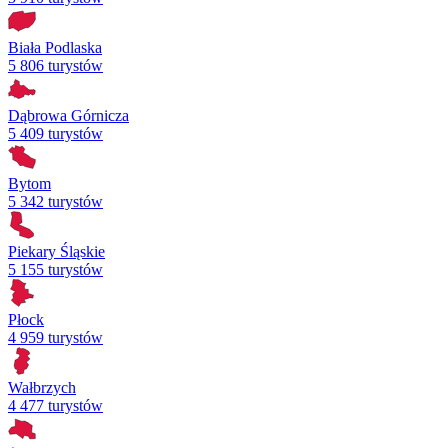
Biała Podlaska
5 806 turystów
Dąbrowa Górnicza
5 409 turystów
Bytom
5 342 turystów
Piekary Śląskie
5 155 turystów
Płock
4 959 turystów
Wałbrzych
4 477 turystów