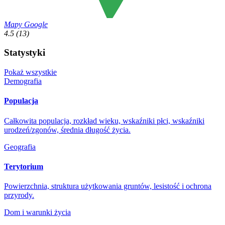
Mapy Google
4.5
(13)
Statystyki
Pokaż wszystkie
Demografia
Populacja
Całkowita populacja, rozkład wieku, wskaźniki płci, wskaźniki
urodzeń/zgonów, średnia długość życia.
Geografia
Terytorium
Powierzchnia, struktura użytkowania gruntów, lesistość i ochrona
przyrody.
Dom i warunki życia