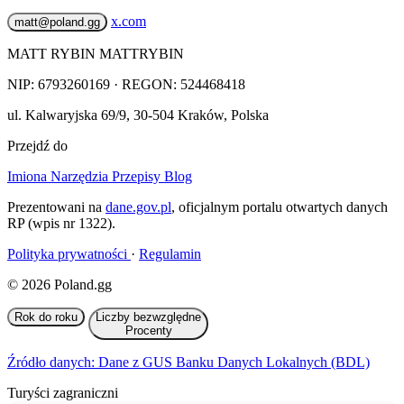
x.com
matt@poland.gg
MATT RYBIN MATTRYBIN
NIP:
6793260169
· REGON: 524468418
ul. Kalwaryjska 69/9
,
30-504
Kraków
,
Polska
Przejdź do
Imiona
Narzędzia
Przepisy
Blog
Prezentowani na
dane.gov.pl
, oficjalnym portalu otwartych danych
RP (wpis nr 1322).
Polityka prywatności
·
Regulamin
© 2026 Poland.gg
Rok do roku
Liczby bezwzględne
Procenty
Źródło danych: Dane z GUS Banku Danych Lokalnych (BDL)
Turyści zagraniczni