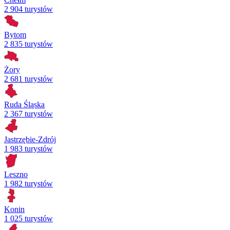
2 904 turystów
Bytom
2 835 turystów
Żory
2 681 turystów
Ruda Śląska
2 367 turystów
Jastrzębie-Zdrój
1 983 turystów
Leszno
1 982 turystów
Konin
1 025 turystów