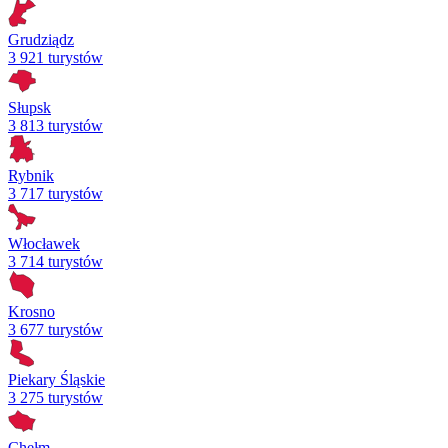
Grudziądz
3 921 turystów
Słupsk
3 813 turystów
Rybnik
3 717 turystów
Włocławek
3 714 turystów
Krosno
3 677 turystów
Piekary Śląskie
3 275 turystów
Chełm