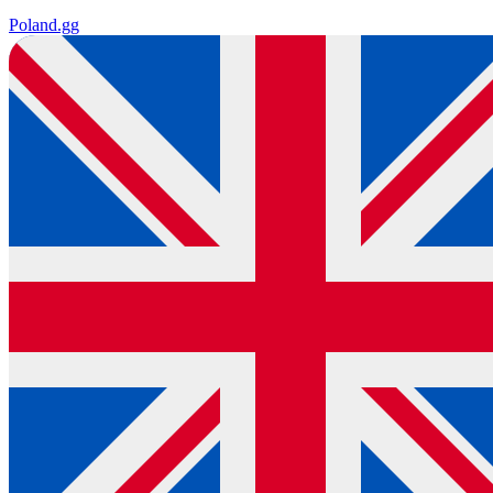
Poland
.gg