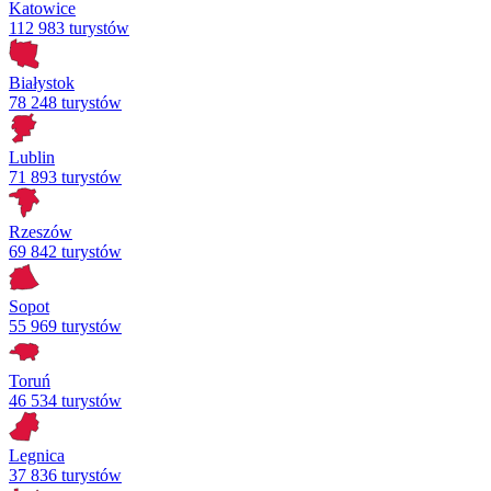
Katowice
112 983 turystów
Białystok
78 248 turystów
Lublin
71 893 turystów
Rzeszów
69 842 turystów
Sopot
55 969 turystów
Toruń
46 534 turystów
Legnica
37 836 turystów