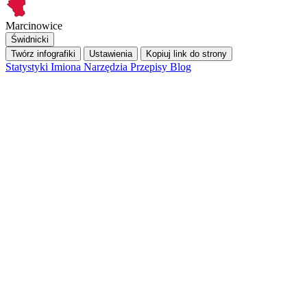
Marcinowice
Świdnicki
Twórz infografiki
Ustawienia
Kopiuj link do strony
Statystyki
Imiona
Narzędzia
Przepisy
Blog