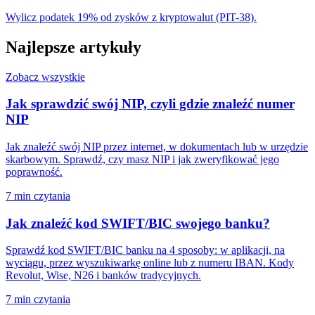
Wylicz podatek 19% od zysków z kryptowalut (PIT-38).
Najlepsze artykuły
Zobacz wszystkie
Jak sprawdzić swój NIP, czyli gdzie znaleźć numer
NIP
Jak znaleźć swój NIP przez internet, w dokumentach lub w urzędzie
skarbowym. Sprawdź, czy masz NIP i jak zweryfikować jego
poprawność.
7 min czytania
Jak znaleźć kod SWIFT/BIC swojego banku?
Sprawdź kod SWIFT/BIC banku na 4 sposoby: w aplikacji, na
wyciągu, przez wyszukiwarkę online lub z numeru IBAN. Kody
Revolut, Wise, N26 i banków tradycyjnych.
7 min czytania