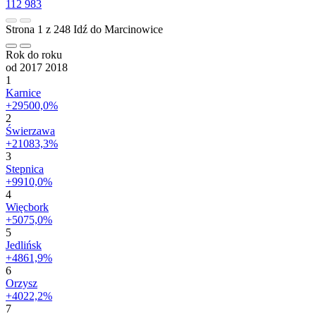
112 983
Strona 1 z 248
Idź do Marcinowice
Rok do roku
od 2017
2018
1
Karnice
+29500,0%
2
Świerzawa
+21083,3%
3
Stepnica
+9910,0%
4
Więcbork
+5075,0%
5
Jedlińsk
+4861,9%
6
Orzysz
+4022,2%
7