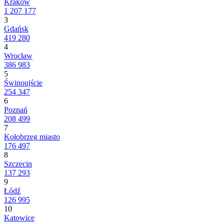
Kraków
1 207 177
3
Gdańsk
419 280
4
Wrocław
386 983
5
Świnoujście
254 347
6
Poznań
208 499
7
Kołobrzeg miasto
176 497
8
Szczecin
137 293
9
Łódź
126 995
10
Katowice