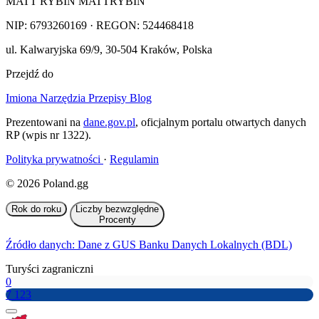
MATT RYBIN MATTRYBIN
NIP:
6793260169
· REGON: 524468418
ul. Kalwaryjska 69/9
,
30-504
Kraków
,
Polska
Przejdź do
Imiona
Narzędzia
Przepisy
Blog
Prezentowani na
dane.gov.pl
, oficjalnym portalu otwartych danych
RP (wpis nr 1322).
Polityka prywatności
·
Regulamin
© 2026 Poland.gg
Rok do roku
Liczby bezwzględne
Procenty
Źródło danych: Dane z GUS Banku Danych Lokalnych (BDL)
Turyści zagraniczni
0
7 123