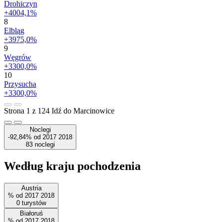
Drohiczyn
+4004,1%
8
Elbląg
+3975,0%
9
Węgrów
+3300,0%
10
Przysucha
+3300,0%
Strona 1 z 124
Idź do Marcinowice
Noclegi
-92,84%
od
2017
2018
83
noclegi
Według kraju pochodzenia
Austria
%
od
2017
2018
0
turystów
Białoruś
%
od
2017
2018