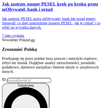
Jak zastrzec numer PESEL krok po kroku przez
mObywatel, bank i urząd
Jak zastrzec PESEL przez mObywatel, bank lub urząd gminy.
Sprawdź, co daje zastrzeżenie numeru PESEL, jak je cofnąć i co
robić po wycieku danych.
7 min czytania
Newsletter Poland.gg
Zrozumieć Polskę
Przekopuję się przez polskie bazy prawne i statystyki rządowe,
żebyś nie musiał. Dogłębne analizy nieruchomości, poradniki
podatkowe, darmowe narzędzia i historie ukryte w urzędowych
danych.
Subskrybuj