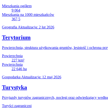
Mieszkania ogółem
9 064
Mieszkania na 1000 mieszkańców
367,5
Geografia
Aktualizacja: 2 lut 2026
Terytorium
Powierzchnia, struktura użytkowania gruntów, lesistość i ochrona prz
Powierzchnia
227
km²
Powierzchnia
22 646
ha
Gospodarka
Aktualizacja: 12 maj 2026
Turystyka
Przyjazdy turystów zagranicznych, noclegi oraz odwiedzający wedłu
Turyści zagraniczni