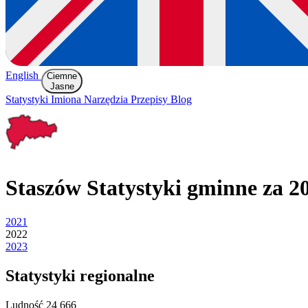
English
Ciemne
Jasne
Statystyki
Imiona
Narzędzia
Przepisy
Blog
Staszów
Statystyki gminne za 2
2021
2022
2023
Statystyki regionalne
Ludność
24 666