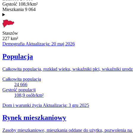
Gęstość
108,9/km²
Mieszkania
9 064
Staszów
227
km²
Demografia
Aktualizacja: 20 maj 2026
Populacja
Całkowita populacja, rozkład wieku, wskaźniki płci, wskaźniki urodz
Całkowita populacja
24 666
Gęstość populacji
108,9
osób/km²
Dom i warunki życia
Aktualizacja: 3 gru 2025
Rynek mieszkaniowy
Zasoby mieszkaniowe, mieszkania oddane do użytku, pozwolenia na b