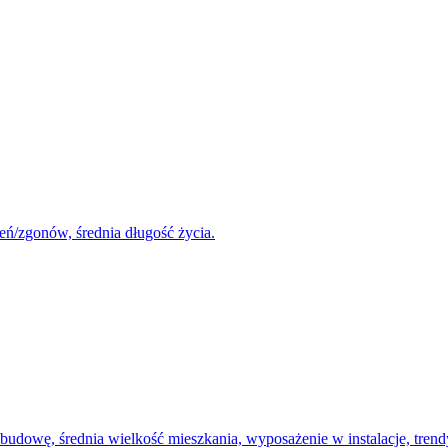
eń/zgonów, średnia długość życia.
udowę, średnia wielkość mieszkania, wyposażenie w instalacje, tren