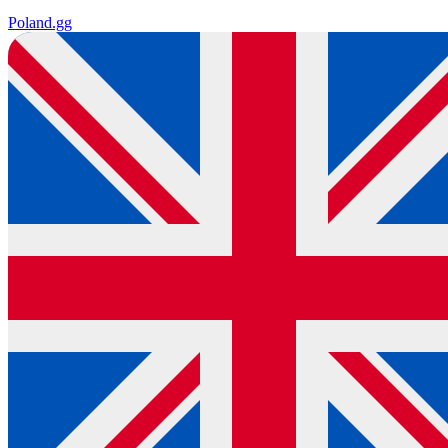
Poland
.gg