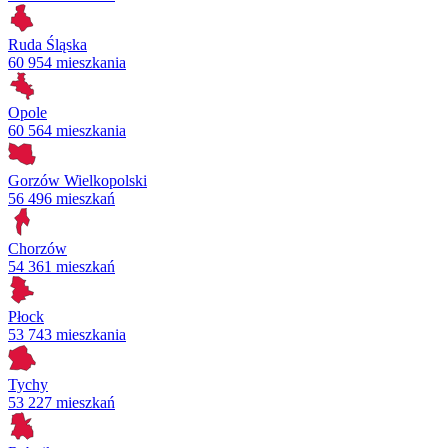
Ruda Śląska
60 954 mieszkania
Opole
60 564 mieszkania
Gorzów Wielkopolski
56 496 mieszkań
Chorzów
54 361 mieszkań
Płock
53 743 mieszkania
Tychy
53 227 mieszkań