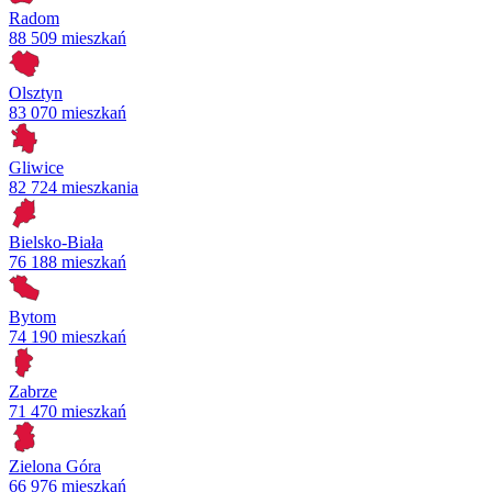
Radom
88 509 mieszkań
Olsztyn
83 070 mieszkań
Gliwice
82 724 mieszkania
Bielsko-Biała
76 188 mieszkań
Bytom
74 190 mieszkań
Zabrze
71 470 mieszkań
Zielona Góra
66 976 mieszkań