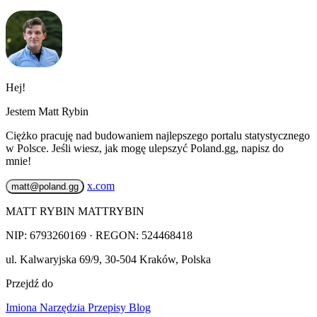
Hej!
Jestem Matt Rybin
Ciężko pracuję nad budowaniem najlepszego portalu statystycznego
w Polsce. Jeśli wiesz, jak mogę ulepszyć Poland.gg, napisz do
mnie!
x.com
matt@poland.gg
MATT RYBIN MATTRYBIN
NIP:
6793260169
· REGON: 524468418
ul. Kalwaryjska 69/9
,
30-504
Kraków
,
Polska
Przejdź do
Imiona
Narzędzia
Przepisy
Blog