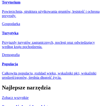
Terytorium
Powierzchnia, struktura użytkowania gruntów, lesistość i ochrona
przyrody.
Gospodarka
Turystyka
Przyjazdy turystów zagranicznych, noclegi oraz odwiedzający
według kraju pochodzenia.
Demografia
Populacja
Całkowita populacja, rozkład wieku, wskaźniki płci, wskaźniki
urodzeń/zgonów, średnia długość życia.
Najlepsze narzędzia
Zobacz wszystkie