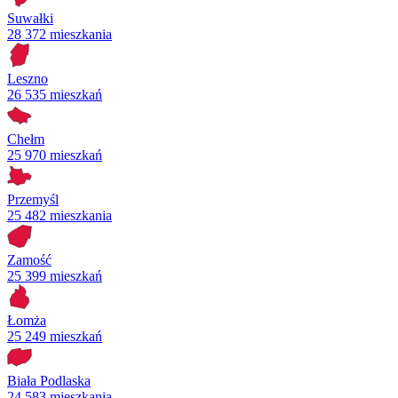
Suwałki
28 372 mieszkania
Leszno
26 535 mieszkań
Chełm
25 970 mieszkań
Przemyśl
25 482 mieszkania
Zamość
25 399 mieszkań
Łomża
25 249 mieszkań
Biała Podlaska
24 583 mieszkania