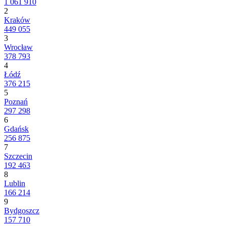
1 061 910
2
Kraków
449 055
3
Wrocław
378 793
4
Łódź
376 215
5
Poznań
297 298
6
Gdańsk
256 875
7
Szczecin
192 463
8
Lublin
166 214
9
Bydgoszcz
157 710