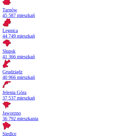
Tarnów
45 587 mieszkań
Legnica
44 749 mieszkań
Słupsk
41 366 mieszkań
Grudziądz
40 966 mieszkań
Jelenia Góra
37 537 mieszkań
Jaworzno
36 792 mieszkania
Siedlce