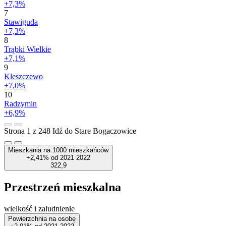
+7,3%
7
Stawiguda
+7,3%
8
Trąbki Wielkie
+7,1%
9
Kleszczewo
+7,0%
10
Radzymin
+6,9%
Strona 1 z 248
Idź do Stare Bogaczowice
Mieszkania na 1000 mieszkańców
+2,41%
od
2021
2022
322,9
Przestrzeń mieszkalna
wielkość i zaludnienie
Powierzchnia na osobę