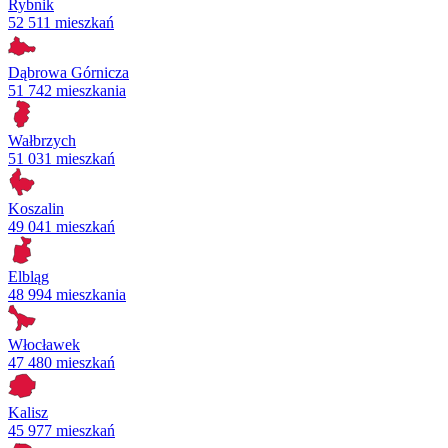
Rybnik
52 511 mieszkań
Dąbrowa Górnicza
51 742 mieszkania
Wałbrzych
51 031 mieszkań
Koszalin
49 041 mieszkań
Elbląg
48 994 mieszkania
Włocławek
47 480 mieszkań
Kalisz
45 977 mieszkań