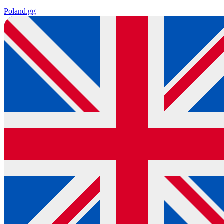
Poland
.gg