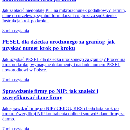
Jak zapłacić niedopłatę PIT na mikrorachunek podatkowy? Termin,
dane do przelewu, symbol formularza i co grozi za spóźnienie.
Instrukcja krok po kroku.
8 min czytania
PESEL dla dziecka urodzonego za granicą: jak
uzyskać numer krok po kroku
Jak uzyskać PESEL dla dziecka urodzonego za granicą? Procedura
krok po kroku, wymagane dokumenty i nadanie numeru PESEL
noworodkowi w Polsce.
7 min czytania
Sprawdzenie firmy po NIP: jak znaleźć i
zweryfikować dane firmy
Jak sprawdzić firmę po NIP? CEIDG, KRS i biała lista krok po
kroku. Zweryfikuj NIP kontrahenta online i sprawdź dane firmy za
darmo.
7 min czytania