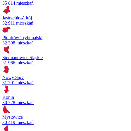
35 814 mieszkań
Jastrzębie-Zdrój
32 911 mieszkań
Piotrków Trybunalski
32 398 mieszkań
Siemianowice Śląskie
31 966 mieszkań
Nowy Sącz
31 701 mieszkań
Konin
30 728 mieszkań
Mysłowice
30 419 mieszkań