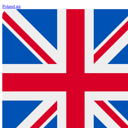
Poland
.gg