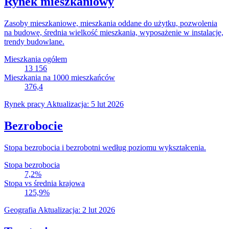
Rynek mieszkaniowy
Zasoby mieszkaniowe, mieszkania oddane do użytku, pozwolenia
na budowę, średnia wielkość mieszkania, wyposażenie w instalacje,
trendy budowlane.
Mieszkania ogółem
13 156
Mieszkania na 1000 mieszkańców
376,4
Rynek pracy
Aktualizacja: 5 lut 2026
Bezrobocie
Stopa bezrobocia i bezrobotni według poziomu wykształcenia.
Stopa bezrobocia
7,2
%
Stopa vs średnia krajowa
125,9
%
Geografia
Aktualizacja: 2 lut 2026