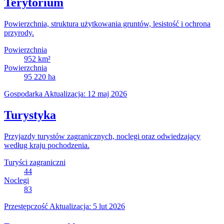
Terytorium
Powierzchnia, struktura użytkowania gruntów, lesistość i ochrona
przyrody.
Powierzchnia
952
km²
Powierzchnia
95 220
ha
Gospodarka
Aktualizacja: 12 maj 2026
Turystyka
Przyjazdy turystów zagranicznych, noclegi oraz odwiedzający
według kraju pochodzenia.
Turyści zagraniczni
44
Noclegi
83
Przestępczość
Aktualizacja: 5 lut 2026