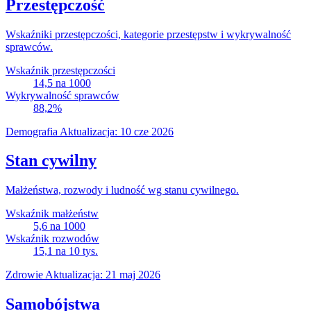
Przestępczość
Wskaźniki przestępczości, kategorie przestępstw i wykrywalność
sprawców.
Wskaźnik przestępczości
14,5
na 1000
Wykrywalność sprawców
88,2
%
Demografia
Aktualizacja: 10 cze 2026
Stan cywilny
Małżeństwa, rozwody i ludność wg stanu cywilnego.
Wskaźnik małżeństw
5,6
na 1000
Wskaźnik rozwodów
15,1
na 10 tys.
Zdrowie
Aktualizacja: 21 maj 2026
Samobójstwa