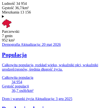
Ludność
34 954
Gęstość
36,7/km²
Mieszkania
13 156
Parczewski
7 gmin
952
km²
Demografia
Aktualizacja: 20 maj 2026
Populacja
Całkowita populacja, rozkład wieku, wskaźniki płci, wskaźniki
urodzeń/zgonów, średnia długość życia.
Całkowita populacja
34 954
Gęstość populacji
36,7
osób/km²
Dom i warunki życia
Aktualizacja: 3 gru 2025