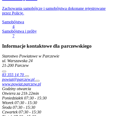
Zachowania samobójcze i samobójstwa dokonane rejestrowane
przez Policję.
Samobójstwa
4
Samobójstwa i próby
7
Informacje kontaktowe dla parczewskiego
Starostwo Powiatowe w Parczewie
ul. Warszawska
24
21-200
Parczew
83 355 14 70
powiat@parczew.pl
www.powiat.parczew.pl
Godziny otwarcia
Otwiera za 21h 22min
Poniedziałek
07:30 - 15:30
Wtorek
07:30 - 15:30
Środa
07:30 - 15:30
Czwartek
07:30 - 15:30