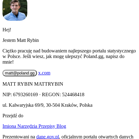
Hej!
Jestem Matt Rybin
Ciężko pracuję nad budowaniem najlepszego portalu statystycznego
w Polsce. Jeśli wiesz, jak mogę ulepszyć Poland.gg, napisz do
mnie!
x.com
matt@poland.gg
MATT RYBIN MATTRYBIN
NIP:
6793260169
· REGON: 524468418
ul. Kalwaryjska 69/9
,
30-504
Kraków
,
Polska
Przejdź do
Imiona
Narzędzia
Przepisy
Blog
Prezentowani na
dane.gov.pl
, oficjalnym portalu otwartych danych