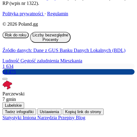
RP (wpis nr 1322).
Polityka prywatności
·
Regulamin
© 2026 Poland.gg
Rok do roku
Liczby bezwzględne
Procenty
Źródło danych: Dane z GUS Banku Danych Lokalnych (BDL)
Ludność
Gęstość zaludnienia
Mieszkania
1 634
14 475
Parczewski
7 gmin
Lubelskie
Twórz infografiki
Ustawienia
Kopiuj link do strony
Statystyki
Imiona
Narzędzia
Przepisy
Blog