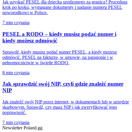
Jak uzyskać PESEL dla dziecka urodzonego za granicą? Procedura
krok po kroku, wymagane dokumenty i nadanie numeru PESEL
noworodkowi w Polsce.
7 min czytania
PESEL a RODO – kiedy musisz podać numer i
kiedy możesz odmówić
Sprawdź, kiedy musisz podać numer PESEL, a kiedy możesz
odmówić. PESEL na fakturze, w umowie, na paragonie i w
pełnomocnictwie w świetle RODO.
8 min czytania
Jak sprawdzić swój NIP, czyli gdzie znaleźć numer
NIP
Jak znaleźć swój NIP przez internet, w dokumentach lub w urzędzie
skarbowym. Sprawdź, czy masz NIP i jak zweryfikować jego
poprawność.
7 min czytania
Newsletter Poland.gg