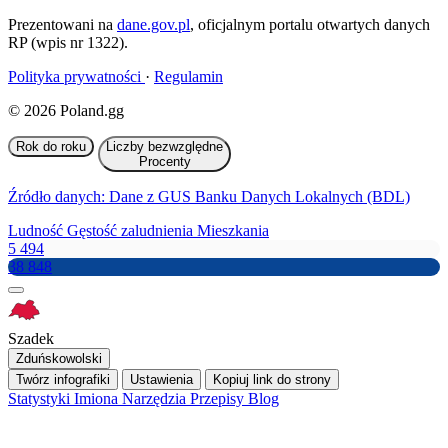
Prezentowani na
dane.gov.pl
, oficjalnym portalu otwartych danych
RP (wpis nr 1322).
Polityka prywatności
·
Regulamin
© 2026 Poland.gg
Rok do roku
Liczby bezwzględne
Procenty
Źródło danych: Dane z GUS Banku Danych Lokalnych (BDL)
Ludność
Gęstość zaludnienia
Mieszkania
5 494
38 848
Szadek
Zduńskowolski
Twórz infografiki
Ustawienia
Kopiuj link do strony
Statystyki
Imiona
Narzędzia
Przepisy
Blog