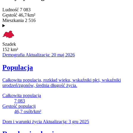
Ludność
7 083
Gęstość
46,7/km²
Mieszkania
2 516
Szadek
152
km²
Demografia
Aktualizacja: 20 maj 2026
Populacja
Całkowita populacja, rozkład wieku, wskaźniki płci, wskaźniki
urodzeń/zgonów, średnia długość życia.
Całkowita populacja
7 083
Gęstość populacji
46,7
osób/km²
Dom i warunki życia
Aktualizacja: 3 gru 2025