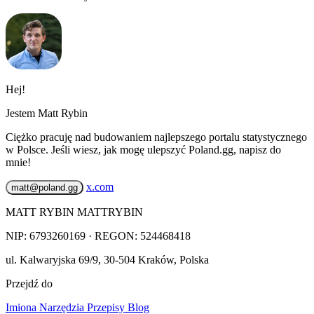
Hej!
Jestem Matt Rybin
Ciężko pracuję nad budowaniem najlepszego portalu statystycznego
w Polsce. Jeśli wiesz, jak mogę ulepszyć Poland.gg, napisz do
mnie!
x.com
matt@poland.gg
MATT RYBIN MATTRYBIN
NIP:
6793260169
· REGON: 524468418
ul. Kalwaryjska 69/9
,
30-504
Kraków
,
Polska
Przejdź do
Imiona
Narzędzia
Przepisy
Blog