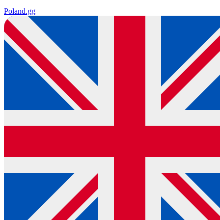
Poland
.gg