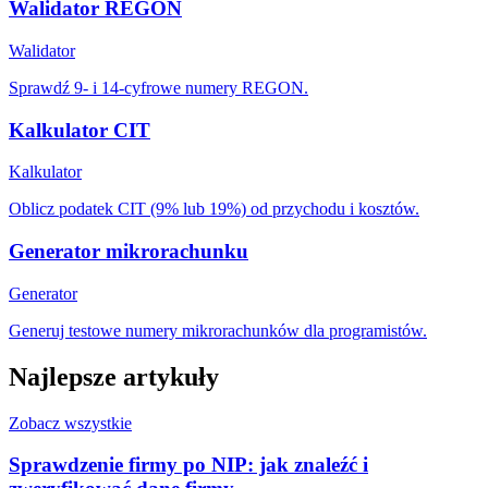
Walidator REGON
Walidator
Sprawdź 9- i 14-cyfrowe numery REGON.
Kalkulator CIT
Kalkulator
Oblicz podatek CIT (9% lub 19%) od przychodu i kosztów.
Generator mikrorachunku
Generator
Generuj testowe numery mikrorachunków dla programistów.
Najlepsze artykuły
Zobacz wszystkie
Sprawdzenie firmy po NIP: jak znaleźć i