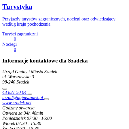
Turystyka
Przyjazdy turystów zagranicznych, noclegi oraz odwiedzający
według kraju pochodzenia.
Turyści zagraniczni
0
Noclegi
0
Informacje kontaktowe dla Szadeka
Urząd Gminy i Miasta Szadek
ul. Warszawska
3
98-240
Szadek
43 821 50 04
urzad@ugimszadek.pl
www.szadek.net
Godziny otwarcia
Otwiera za 34h 48min
Poniedziałek
07:30 - 16:00
Wtorek
07:30 - 15:30
Środa
07:30 - 15:30