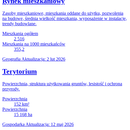
Rynek mieszkaniowy
Zasoby mieszkaniowe, mieszkania oddane do użytku, pozwolenia
na budowę, średnia wielkość mieszkania, wyposażenie w instalacje,
trendy budowlane.
Mieszkania ogółem
2 516
Mieszkania na 1000 mieszkańców
355,2
Geografia
Aktualizacja: 2 lut 2026
Terytorium
Powierzchnia, struktura użytkowania gruntów, lesistość i ochrona
przyrody.
Powierzchnia
152
km²
Powierzchnia
15 168
ha
Gospodarka
Aktualizacja: 12 maj 2026