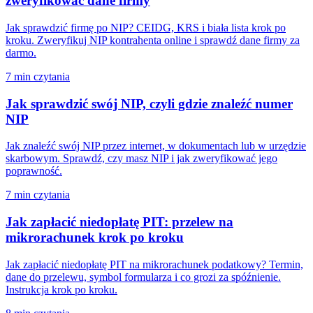
zweryfikować dane firmy
Jak sprawdzić firmę po NIP? CEIDG, KRS i biała lista krok po
kroku. Zweryfikuj NIP kontrahenta online i sprawdź dane firmy za
darmo.
7 min czytania
Jak sprawdzić swój NIP, czyli gdzie znaleźć numer
NIP
Jak znaleźć swój NIP przez internet, w dokumentach lub w urzędzie
skarbowym. Sprawdź, czy masz NIP i jak zweryfikować jego
poprawność.
7 min czytania
Jak zapłacić niedopłatę PIT: przelew na
mikrorachunek krok po kroku
Jak zapłacić niedopłatę PIT na mikrorachunek podatkowy? Termin,
dane do przelewu, symbol formularza i co grozi za spóźnienie.
Instrukcja krok po kroku.