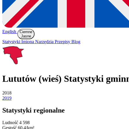
English
Ciemne
Jasne
Statystyki
Imiona
Narzędzia
Przepisy
Blog
Lututów (wieś)
Statystyki gmin
2018
2019
Statystyki regionalne
Ludność
4 598
Gęstość
60,4/km²