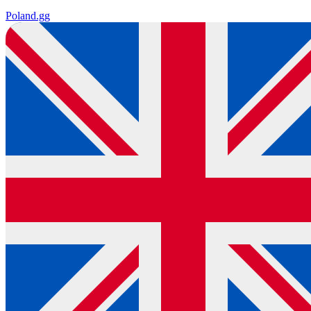
Poland
.gg