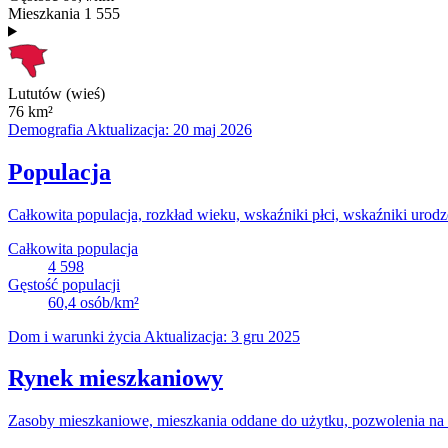
Mieszkania
1 555
Lututów (wieś)
76
km²
Demografia
Aktualizacja: 20 maj 2026
Populacja
Całkowita populacja, rozkład wieku, wskaźniki płci, wskaźniki urodz
Całkowita populacja
4 598
Gęstość populacji
60,4
osób/km²
Dom i warunki życia
Aktualizacja: 3 gru 2025
Rynek mieszkaniowy
Zasoby mieszkaniowe, mieszkania oddane do użytku, pozwolenia na b