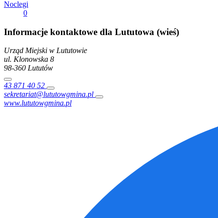
Noclegi
0
Informacje kontaktowe dla Lututowa (wieś)
Urząd Miejski w Lututowie
ul. Klonowska
8
98-360
Lututów
43 871 40 52
sekretariat@lututowgmina.pl
www.lututowgmina.pl