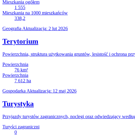
Mieszkania ogółem
1 555
Mieszkania na 1000 mieszkańców
338,2
Geografia
Aktualizacja: 2 lut 2026
Terytorium
Powierzchnia, struktura użytkowania gruntów, lesistość i ochrona prz
Powierzchnia
76
km²
Powierzchnia
7 612
ha
Gospodarka
Aktualizacja: 12 maj 2026
Turystyka
Przyjazdy turystów zagranicznych, noclegi oraz odwiedzający wedłu
Turyści zagraniczni
0