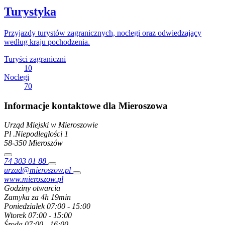
Turystyka
Przyjazdy turystów zagranicznych, noclegi oraz odwiedzający
według kraju pochodzenia.
Turyści zagraniczni
10
Noclegi
70
Informacje kontaktowe dla Mieroszowa
Urząd Miejski w Mieroszowie
Pl .Niepodległości
1
58-350
Mieroszów
74 303 01 88
urzad@mieroszow.pl
www.mieroszow.pl
Godziny otwarcia
Zamyka za 4h 19min
Poniedziałek
07:00 - 15:00
Wtorek
07:00 - 15:00
Środa
07:00 - 16:00