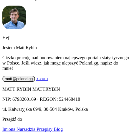
Hej!
Jestem Matt Rybin
Ciężko pracuję nad budowaniem najlepszego portalu statystycznego
w Polsce. Jeśli wiesz, jak mogę ulepszyć Poland.gg, napisz do
mnie!
x.com
matt@poland.gg
MATT RYBIN MATTRYBIN
NIP:
6793260169
· REGON: 524468418
ul. Kalwaryjska 69/9
,
30-504
Kraków
,
Polska
Przejdź do
Imiona
Narzędzia
Przepisy
Blog