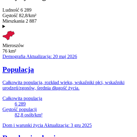
Ludność
6 289
Gęstość
82,8/km²
Mieszkania
2 887
Mieroszów
76
km²
Demografia
Aktualizacja: 20 maj 2026
Populacja
Całkowita populacja, rozkład wieku, wskaźniki płci, wskaźniki
urodzeń/zgonów, średnia długość życia.
Całkowita populacja
6 289
Gęstość populacji
82,8
osób/km²
Dom i warunki życia
Aktualizacja: 3 gru 2025