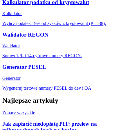
Kalkulator podatku od kryptowalut
Kalkulator
Wylicz podatek 19% od zysków z kryptowalut (PIT-38).
Walidator REGON
Walidator
Sprawdź 9- i 14-cyfrowe numery REGON.
Generator PESEL
Generator
Wygeneruj testowe numery PESEL do dev i QA.
Najlepsze artykuły
Zobacz wszystkie
Jak zapłacić niedopłatę PIT: przelew na