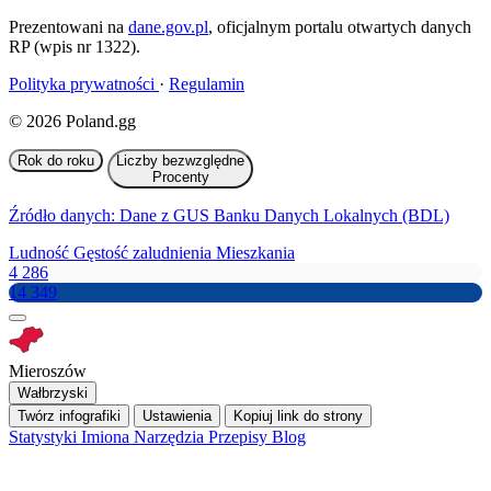
Prezentowani na
dane.gov.pl
, oficjalnym portalu otwartych danych
RP (wpis nr 1322).
Polityka prywatności
·
Regulamin
© 2026 Poland.gg
Rok do roku
Liczby bezwzględne
Procenty
Źródło danych: Dane z GUS Banku Danych Lokalnych (BDL)
Ludność
Gęstość zaludnienia
Mieszkania
4 286
14 349
Mieroszów
Wałbrzyski
Twórz infografiki
Ustawienia
Kopiuj link do strony
Statystyki
Imiona
Narzędzia
Przepisy
Blog