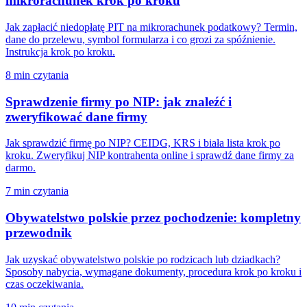
mikrorachunek krok po kroku
Jak zapłacić niedopłatę PIT na mikrorachunek podatkowy? Termin,
dane do przelewu, symbol formularza i co grozi za spóźnienie.
Instrukcja krok po kroku.
8 min czytania
Sprawdzenie firmy po NIP: jak znaleźć i
zweryfikować dane firmy
Jak sprawdzić firmę po NIP? CEIDG, KRS i biała lista krok po
kroku. Zweryfikuj NIP kontrahenta online i sprawdź dane firmy za
darmo.
7 min czytania
Obywatelstwo polskie przez pochodzenie: kompletny
przewodnik
Jak uzyskać obywatelstwo polskie po rodzicach lub dziadkach?
Sposoby nabycia, wymagane dokumenty, procedura krok po kroku i
czas oczekiwania.