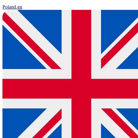
Poland
.gg