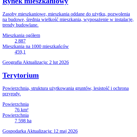
Rynek mieszkaniowy
Zasoby mieszkaniowe, mieszkania oddane do użytku, pozwolenia
na budowę, średnia wielkość mieszkania, wyposażenie w instalacje,
trendy budowlane.
Mieszkania ogółem
2 887
Mieszkania na 1000 mieszkańców
459,1
Geografia
Aktualizacja: 2 lut 2026
Terytorium
Powierzchnia, struktura użytkowania gruntów, lesistość i ochrona
przyrody.
Powierzchnia
76
km²
Powierzchnia
7 598
ha
Gospodarka
Aktualizacja: 12 maj 2026