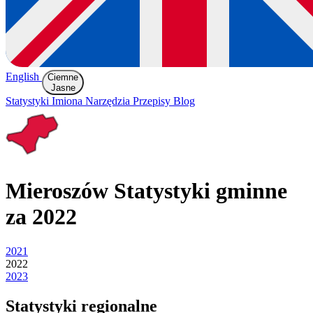
English
Ciemne
Jasne
Statystyki
Imiona
Narzędzia
Przepisy
Blog
Mieroszów
Statystyki gminne
za 2022
2021
2022
2023
Statystyki regionalne