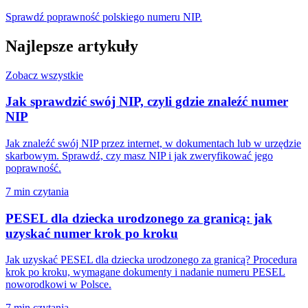
Sprawdź poprawność polskiego numeru NIP.
Najlepsze artykuły
Zobacz wszystkie
Jak sprawdzić swój NIP, czyli gdzie znaleźć numer
NIP
Jak znaleźć swój NIP przez internet, w dokumentach lub w urzędzie
skarbowym. Sprawdź, czy masz NIP i jak zweryfikować jego
poprawność.
7 min czytania
PESEL dla dziecka urodzonego za granicą: jak
uzyskać numer krok po kroku
Jak uzyskać PESEL dla dziecka urodzonego za granicą? Procedura
krok po kroku, wymagane dokumenty i nadanie numeru PESEL
noworodkowi w Polsce.
7 min czytania