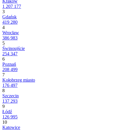
Kraków
1 207 177
3
Gdańsk
419 280
4
Wrocław
386 983
5
Świnoujście
254 347
6
Poznań
208 499
7
Kołobrzeg miasto
176 497
8
Szczecin
137 293
9
Łódź
126 995
10
Katowice