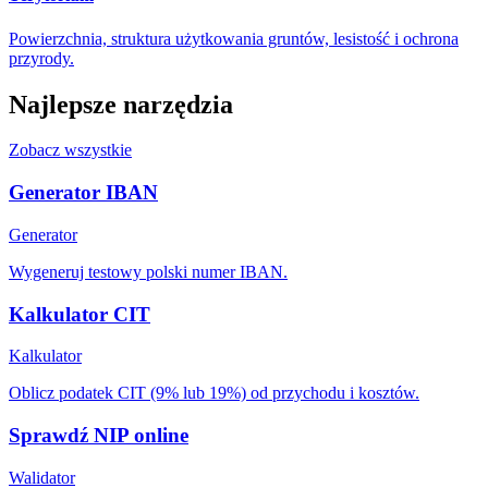
Powierzchnia, struktura użytkowania gruntów, lesistość i ochrona
przyrody.
Najlepsze narzędzia
Zobacz wszystkie
Generator IBAN
Generator
Wygeneruj testowy polski numer IBAN.
Kalkulator CIT
Kalkulator
Oblicz podatek CIT (9% lub 19%) od przychodu i kosztów.
Sprawdź NIP online
Walidator