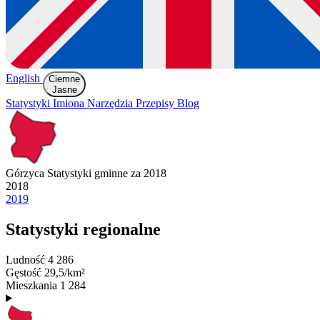
English
Ciemne
Jasne
Statystyki
Imiona
Narzędzia
Przepisy
Blog
Górzyca
Statystyki gminne za 2018
2018
2019
Statystyki regionalne
Ludność
4 286
Gęstość
29,5/km²
Mieszkania
1 284