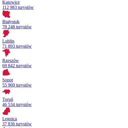
Katowice
112 983 turystów
Białystok
78 248 turystów
Lublin
71 893 turystów
Rzeszów
69 842 turystów
Sopot
55 969 turystów
Toruń
46 534 turystów
Legnica
37 836 turystów