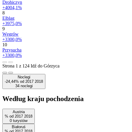
Drohiczyn
+4004,1%
8
Elbląg
+3975,0%
9
Węgrów
+3300,0%
10
Przysucha
+3300,0%
Strona 1 z 124
Idź do Górzyca
Noclegi
-24,44%
od
2017
2018
34
noclegi
Według kraju pochodzenia
Austria
%
od
2017
2018
0
turystów
Białoruś
%
od
2017
2018