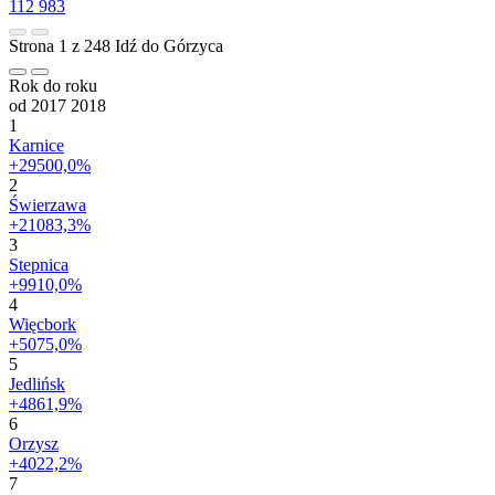
112 983
Strona 1 z 248
Idź do Górzyca
Rok do roku
od 2017
2018
1
Karnice
+29500,0%
2
Świerzawa
+21083,3%
3
Stepnica
+9910,0%
4
Więcbork
+5075,0%
5
Jedlińsk
+4861,9%
6
Orzysz
+4022,2%
7