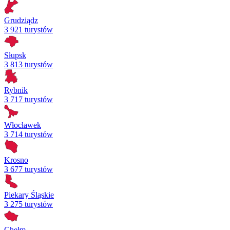
Grudziądz
3 921 turystów
Słupsk
3 813 turystów
Rybnik
3 717 turystów
Włocławek
3 714 turystów
Krosno
3 677 turystów
Piekary Śląskie
3 275 turystów
Chełm