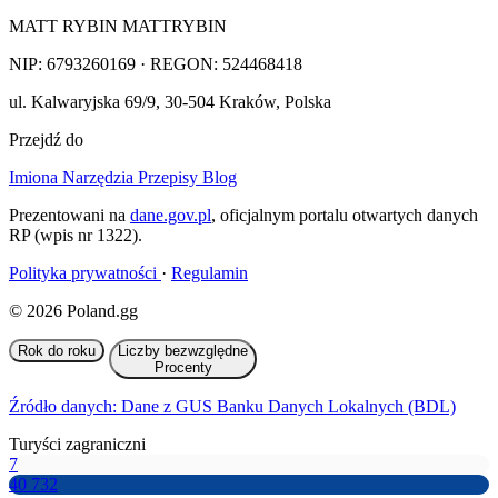
MATT RYBIN MATTRYBIN
NIP:
6793260169
· REGON: 524468418
ul. Kalwaryjska 69/9
,
30-504
Kraków
,
Polska
Przejdź do
Imiona
Narzędzia
Przepisy
Blog
Prezentowani na
dane.gov.pl
, oficjalnym portalu otwartych danych
RP (wpis nr 1322).
Polityka prywatności
·
Regulamin
© 2026 Poland.gg
Rok do roku
Liczby bezwzględne
Procenty
Źródło danych: Dane z GUS Banku Danych Lokalnych (BDL)
Turyści zagraniczni
7
40 732