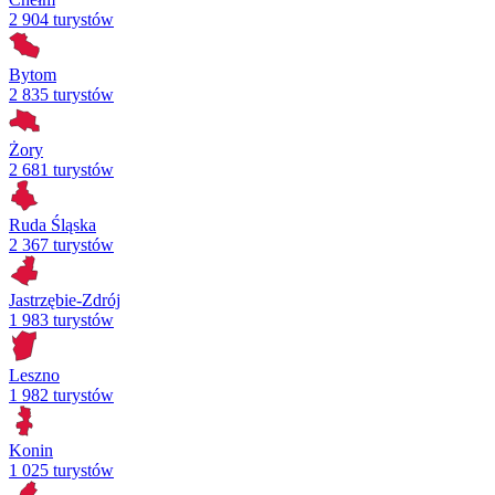
2 904 turystów
Bytom
2 835 turystów
Żory
2 681 turystów
Ruda Śląska
2 367 turystów
Jastrzębie-Zdrój
1 983 turystów
Leszno
1 982 turystów
Konin
1 025 turystów