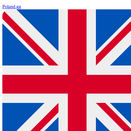
Poland
.gg