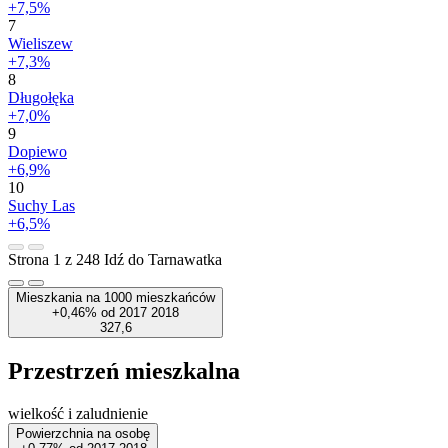
+7,5%
7
Wieliszew
+7,3%
8
Długołęka
+7,0%
9
Dopiewo
+6,9%
10
Suchy Las
+6,5%
Strona 1 z 248
Idź do Tarnawatka
Mieszkania na 1000 mieszkańców
+0,46%
od
2017
2018
327,6
Przestrzeń mieszkalna
wielkość i zaludnienie
Powierzchnia na osobę