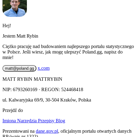
Hej!
Jestem Matt Rybin
Ciężko pracuję nad budowaniem najlepszego portalu statystycznego
w Polsce. Jeśli wiesz, jak mogę ulepszyć Poland.gg, napisz do
mnie!
x.com
matt@poland.gg
MATT RYBIN MATTRYBIN
NIP:
6793260169
· REGON: 524468418
ul. Kalwaryjska 69/9
,
30-504
Kraków
,
Polska
Przejdź do
Imiona
Narzędzia
Przepisy
Blog
Prezentowani na
dane.gov.pl
, oficjalnym portalu otwartych danych
RP (wpis nr 1322).