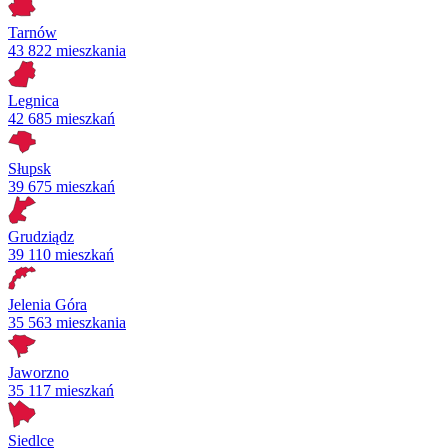
Tarnów
43 822 mieszkania
Legnica
42 685 mieszkań
Słupsk
39 675 mieszkań
Grudziądz
39 110 mieszkań
Jelenia Góra
35 563 mieszkania
Jaworzno
35 117 mieszkań
Siedlce