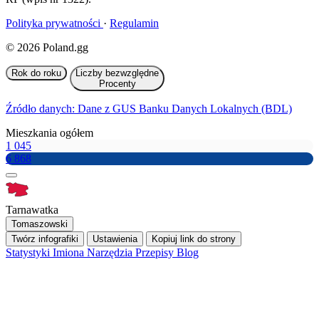
Polityka prywatności
·
Regulamin
© 2026 Poland.gg
Rok do roku
Liczby bezwzględne
Procenty
Źródło danych: Dane z GUS Banku Danych Lokalnych (BDL)
Mieszkania ogółem
1 045
6 868
Tarnawatka
Tomaszowski
Twórz infografiki
Ustawienia
Kopiuj link do strony
Statystyki
Imiona
Narzędzia
Przepisy
Blog