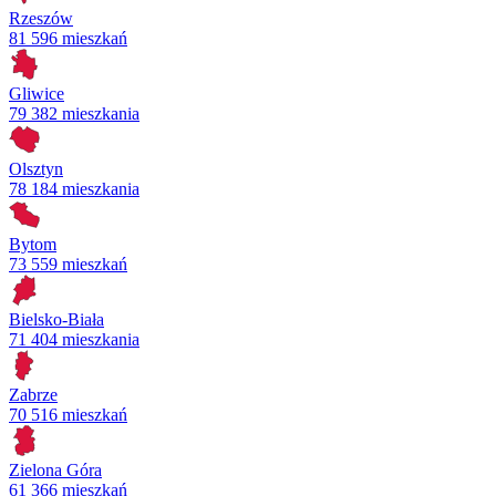
Rzeszów
81 596 mieszkań
Gliwice
79 382 mieszkania
Olsztyn
78 184 mieszkania
Bytom
73 559 mieszkań
Bielsko-Biała
71 404 mieszkania
Zabrze
70 516 mieszkań
Zielona Góra
61 366 mieszkań