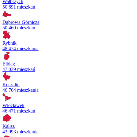
Wałbrzych
50 691 mieszkań
Dąbrowa Górnicza
50 460 mieszkań
Rybnik
48 474 mieszkania
Elbląg
47 039 mieszkań
Koszalin
46 764 mieszkania
Włocławek
46 471 mieszkań
Kalisz
43 993 mieszkania