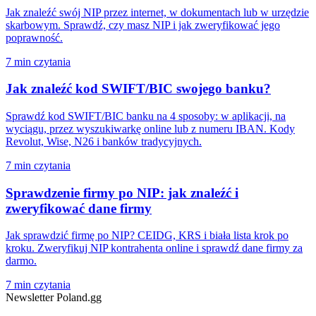
Jak znaleźć swój NIP przez internet, w dokumentach lub w urzędzie
skarbowym. Sprawdź, czy masz NIP i jak zweryfikować jego
poprawność.
7 min czytania
Jak znaleźć kod SWIFT/BIC swojego banku?
Sprawdź kod SWIFT/BIC banku na 4 sposoby: w aplikacji, na
wyciągu, przez wyszukiwarkę online lub z numeru IBAN. Kody
Revolut, Wise, N26 i banków tradycyjnych.
7 min czytania
Sprawdzenie firmy po NIP: jak znaleźć i
zweryfikować dane firmy
Jak sprawdzić firmę po NIP? CEIDG, KRS i biała lista krok po
kroku. Zweryfikuj NIP kontrahenta online i sprawdź dane firmy za
darmo.
7 min czytania
Newsletter Poland.gg