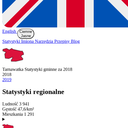
English
Ciemne
Jasne
Statystyki
Imiona
Narzędzia
Przepisy
Blog
Tarnawatka
Statystyki gminne za 2018
2018
2019
Statystyki regionalne
Ludność
3 941
Gęstość
47,6/km²
Mieszkania
1 291