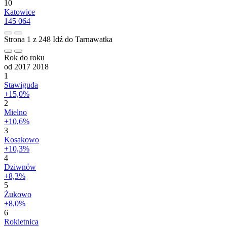
10
Katowice
145 064
Strona 1 z 248
Idź do Tarnawatka
Rok do roku
od 2017
2018
1
Stawiguda
+15,0%
2
Mielno
+10,6%
3
Kosakowo
+10,3%
4
Dziwnów
+8,3%
5
Żukowo
+8,0%
6
Rokietnica