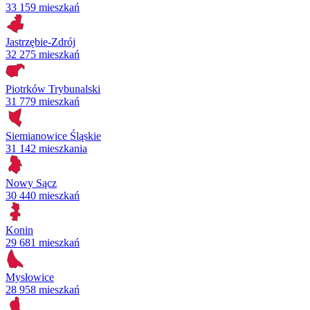
33 159 mieszkań
Jastrzębie-Zdrój
32 275 mieszkań
Piotrków Trybunalski
31 779 mieszkań
Siemianowice Śląskie
31 142 mieszkania
Nowy Sącz
30 440 mieszkań
Konin
29 681 mieszkań
Mysłowice
28 958 mieszkań