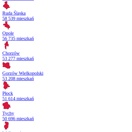
Ruda Śląska
58 539 mieszkań
Opole
56 735 mieszkań
Chorzów
53 277 mieszkań
Gorzów Wielkopolski
53 208 mieszkań
Płock
51 614 mieszkań
Tychy
50 696 mieszkań