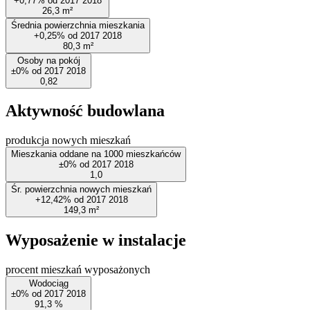
+0,77%
od
2017
2018
26,3
m²
Średnia powierzchnia mieszkania
+0,25%
od
2017
2018
80,3
m²
Osoby na pokój
±0%
od
2017
2018
0,82
Aktywność budowlana
produkcja nowych mieszkań
Mieszkania oddane na 1000 mieszkańców
±0%
od
2017
2018
1,0
Śr. powierzchnia nowych mieszkań
+12,42%
od
2017
2018
149,3
m²
Wyposażenie w instalacje
procent mieszkań wyposażonych
Wodociąg
±0%
od
2017
2018
91,3
%