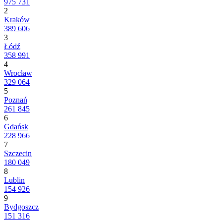
975 731
2
Kraków
389 606
3
Łódź
358 991
4
Wrocław
329 064
5
Poznań
261 845
6
Gdańsk
228 966
7
Szczecin
180 049
8
Lublin
154 926
9
Bydgoszcz
151 316