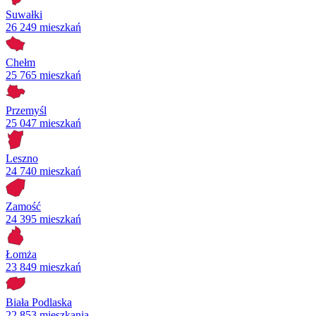
Suwałki
26 249 mieszkań
Chełm
25 765 mieszkań
Przemyśl
25 047 mieszkań
Leszno
24 740 mieszkań
Zamość
24 395 mieszkań
Łomża
23 849 mieszkań
Biała Podlaska
22 853 mieszkania