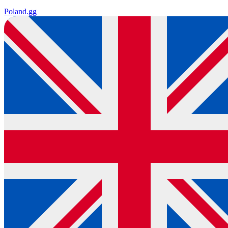
Poland
.gg