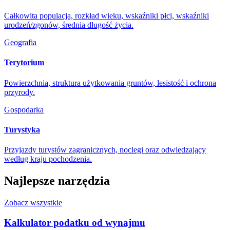
Całkowita populacja, rozkład wieku, wskaźniki płci, wskaźniki
urodzeń/zgonów, średnia długość życia.
Geografia
Terytorium
Powierzchnia, struktura użytkowania gruntów, lesistość i ochrona
przyrody.
Gospodarka
Turystyka
Przyjazdy turystów zagranicznych, noclegi oraz odwiedzający
według kraju pochodzenia.
Najlepsze narzędzia
Zobacz wszystkie
Kalkulator podatku od wynajmu