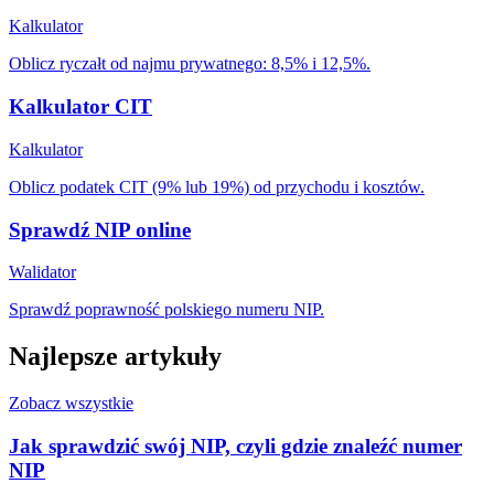
Kalkulator
Oblicz ryczałt od najmu prywatnego: 8,5% i 12,5%.
Kalkulator CIT
Kalkulator
Oblicz podatek CIT (9% lub 19%) od przychodu i kosztów.
Sprawdź NIP online
Walidator
Sprawdź poprawność polskiego numeru NIP.
Najlepsze artykuły
Zobacz wszystkie
Jak sprawdzić swój NIP, czyli gdzie znaleźć numer
NIP