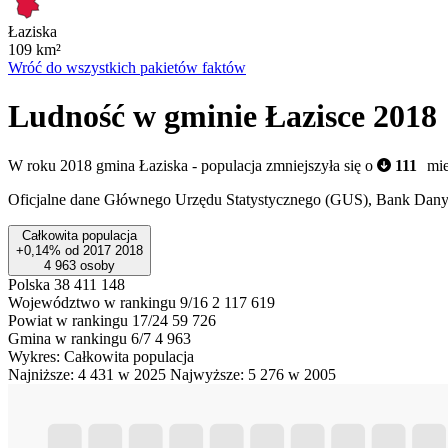
Łaziska
109
km²
Wróć do wszystkich pakietów faktów
Ludność w gminie Łazisce 2018
W roku 2018 gmina Łaziska - populacja zmniejszyła się o
111
mi
Oficjalne dane Głównego Urzędu Statystycznego (GUS), Bank Dan
Całkowita populacja
+0,14%
od
2017
2018
4 963
osoby
Polska
38 411 148
Województwo w rankingu 9/16
2 117 619
Powiat w rankingu 17/24
59 726
Gmina w rankingu 6/7
4 963
Wykres: Całkowita populacja
Najniższe: 4 431 w 2025
Najwyższe: 5 276 w 2005