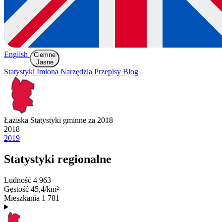
English
Ciemne
Jasne
Statystyki
Imiona
Narzędzia
Przepisy
Blog
Łaziska
Statystyki gminne za 2018
2018
2019
Statystyki regionalne
Ludność
4 963
Gęstość
45,4/km²
Mieszkania
1 781