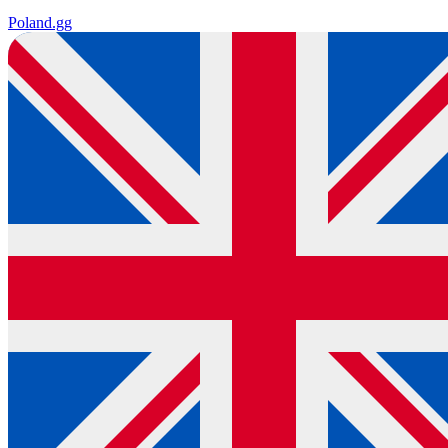
Poland
.gg