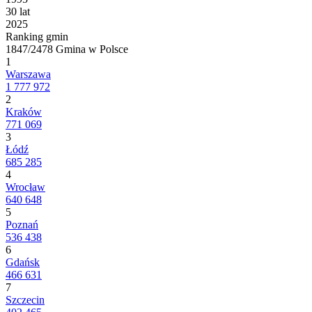
30 lat
2025
Ranking gmin
1847/2478 Gmina w Polsce
1
Warszawa
1 777 972
2
Kraków
771 069
3
Łódź
685 285
4
Wrocław
640 648
5
Poznań
536 438
6
Gdańsk
466 631
7
Szczecin