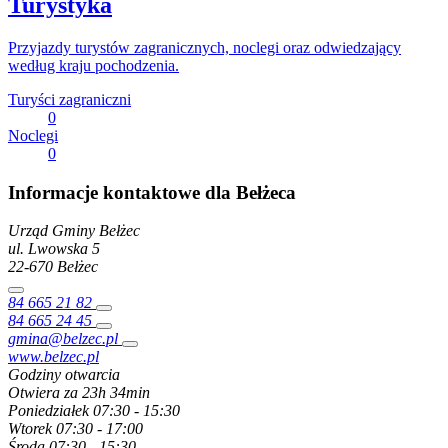
Turystyka
Przyjazdy turystów zagranicznych, noclegi oraz odwiedzający
według kraju pochodzenia.
Turyści zagraniczni
0
Noclegi
0
Informacje kontaktowe dla Bełżeca
Urząd Gminy Bełżec
ul. Lwowska
5
22-670
Bełżec
84 665 21 82
84 665 24 45
gmina@belzec.pl
www.belzec.pl
Godziny otwarcia
Otwiera za 23h 34min
Poniedziałek
07:30 - 15:30
Wtorek
07:30 - 17:00
Środa
07:30 - 15:30