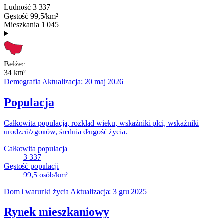
Ludność
3 337
Gęstość
99,5/km²
Mieszkania
1 045
Bełżec
34
km²
Demografia
Aktualizacja: 20 maj 2026
Populacja
Całkowita populacja, rozkład wieku, wskaźniki płci, wskaźniki
urodzeń/zgonów, średnia długość życia.
Całkowita populacja
3 337
Gęstość populacji
99,5
osób/km²
Dom i warunki życia
Aktualizacja: 3 gru 2025
Rynek mieszkaniowy