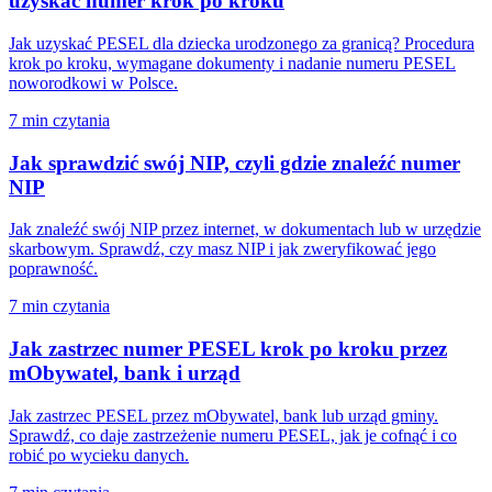
uzyskać numer krok po kroku
Jak uzyskać PESEL dla dziecka urodzonego za granicą? Procedura
krok po kroku, wymagane dokumenty i nadanie numeru PESEL
noworodkowi w Polsce.
7 min czytania
Jak sprawdzić swój NIP, czyli gdzie znaleźć numer
NIP
Jak znaleźć swój NIP przez internet, w dokumentach lub w urzędzie
skarbowym. Sprawdź, czy masz NIP i jak zweryfikować jego
poprawność.
7 min czytania
Jak zastrzec numer PESEL krok po kroku przez
mObywatel, bank i urząd
Jak zastrzec PESEL przez mObywatel, bank lub urząd gminy.
Sprawdź, co daje zastrzeżenie numeru PESEL, jak je cofnąć i co
robić po wycieku danych.