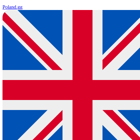
Poland
.gg