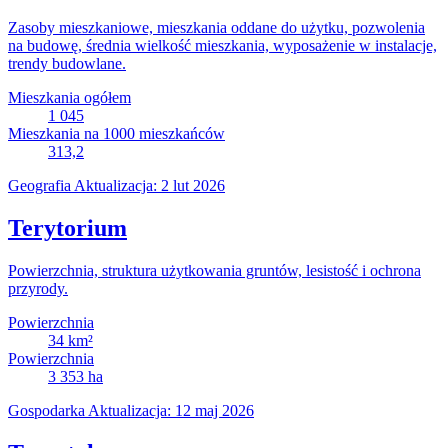
Zasoby mieszkaniowe, mieszkania oddane do użytku, pozwolenia
na budowę, średnia wielkość mieszkania, wyposażenie w instalacje,
trendy budowlane.
Mieszkania ogółem
1 045
Mieszkania na 1000 mieszkańców
313,2
Geografia
Aktualizacja: 2 lut 2026
Terytorium
Powierzchnia, struktura użytkowania gruntów, lesistość i ochrona
przyrody.
Powierzchnia
34
km²
Powierzchnia
3 353
ha
Gospodarka
Aktualizacja: 12 maj 2026