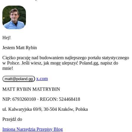
Hej!
Jestem Matt Rybin
Ciężko pracuję nad budowaniem najlepszego portalu statystycznego
w Polsce. Jeśli wiesz, jak mogę ulepszyć Poland.gg, napisz do
mnie!
x.com
matt@poland.gg
MATT RYBIN MATTRYBIN
NIP:
6793260169
· REGON: 524468418
ul. Kalwaryjska 69/9
,
30-504
Kraków
,
Polska
Przejdź do
Imiona
Narzędzia
Przepisy
Blog