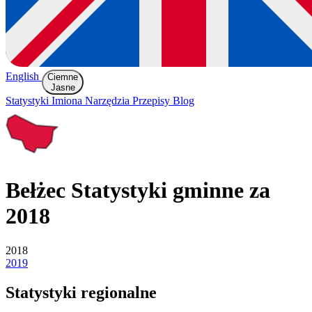
English
Ciemne
Jasne
Statystyki
Imiona
Narzędzia
Przepisy
Blog
Bełżec
Statystyki gminne za
2018
2018
2019
Statystyki regionalne