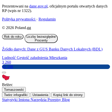
Prezentowani na
dane.gov.pl
, oficjalnym portalu otwartych danych
RP (wpis nr 1322).
Polityka prywatności
·
Regulamin
© 2026 Poland.gg
Rok do roku
Liczby bezwzględne
Procenty
Źródło danych: Dane z GUS Banku Danych Lokalnych (BDL)
Ludność
Gęstość zaludnienia
Mieszkania
3 260
19 198
Bełżec
Tomaszowski
Twórz infografiki
Ustawienia
Kopiuj link do strony
Statystyki
Imiona
Narzędzia
Przepisy
Blog