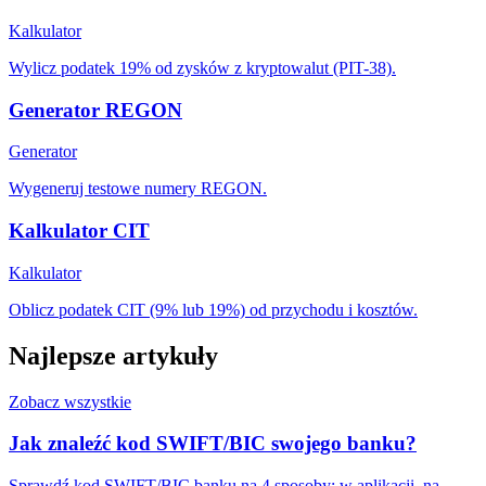
Kalkulator
Wylicz podatek 19% od zysków z kryptowalut (PIT-38).
Generator REGON
Generator
Wygeneruj testowe numery REGON.
Kalkulator CIT
Kalkulator
Oblicz podatek CIT (9% lub 19%) od przychodu i kosztów.
Najlepsze artykuły
Zobacz wszystkie
Jak znaleźć kod SWIFT/BIC swojego banku?
Sprawdź kod SWIFT/BIC banku na 4 sposoby: w aplikacji, na