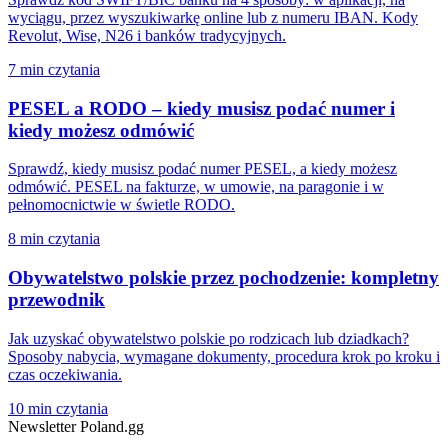
wyciągu, przez wyszukiwarkę online lub z numeru IBAN. Kody
Revolut, Wise, N26 i banków tradycyjnych.
7 min czytania
PESEL a RODO – kiedy musisz podać numer i
kiedy możesz odmówić
Sprawdź, kiedy musisz podać numer PESEL, a kiedy możesz
odmówić. PESEL na fakturze, w umowie, na paragonie i w
pełnomocnictwie w świetle RODO.
8 min czytania
Obywatelstwo polskie przez pochodzenie: kompletny
przewodnik
Jak uzyskać obywatelstwo polskie po rodzicach lub dziadkach?
Sposoby nabycia, wymagane dokumenty, procedura krok po kroku i
czas oczekiwania.
10 min czytania
Newsletter Poland.gg