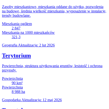
Zasoby mieszkaniowe, mieszkania oddane do użytku, pozwolenia
na budowę, średnia wielkość mieszkania, wyposażenie w instalacje,
trendy budowlane.
Mieszkania ogółem
2 847
Mieszkania na 1000 mieszkańców
321,3
Geografia
Aktualizacja: 2 lut 2026
Terytorium
Powierzchnia, struktura użytkowania gruntów, lesistość i ochrona
przyrody.
Powierzchnia
90
km²
Powierzchnia
8 988
ha
Gospodarka
Aktualizacja: 12 maj 2026