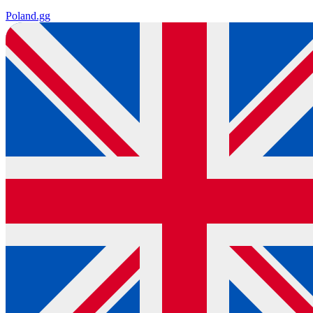
Poland
.gg