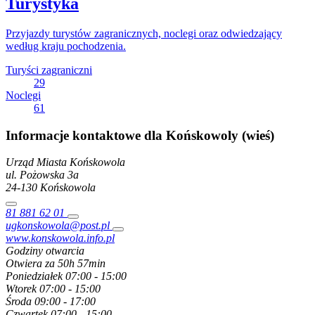
Turystyka
Przyjazdy turystów zagranicznych, noclegi oraz odwiedzający
według kraju pochodzenia.
Turyści zagraniczni
29
Noclegi
61
Informacje kontaktowe dla Końskowoly (wieś)
Urząd Miasta Końskowola
ul. Pożowska
3a
24-130
Końskowola
81 881 62 01
ugkonskowola@post.pl
www.konskowola.info.pl
Godziny otwarcia
Otwiera za 50h 57min
Poniedziałek
07:00 - 15:00
Wtorek
07:00 - 15:00
Środa
09:00 - 17:00
Czwartek
07:00 - 15:00