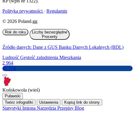
RP (wpis nr 1322).
Polityka prywatności
·
Regulamin
© 2026 Poland.gg
Rok do roku
Liczby bezwzględne
Procenty
Źródło danych: Dane z GUS Banku Danych Lokalnych (BDL)
Ludność
Gęstość zaludnienia
Mieszkania
2 964
47 774
Końskowola (wieś)
Puławski
Twórz infografiki
Ustawienia
Kopiuj link do strony
Statystyki
Imiona
Narzędzia
Przepisy
Blog