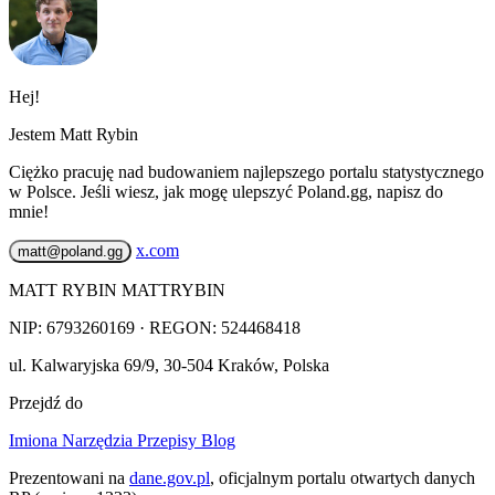
Hej!
Jestem Matt Rybin
Ciężko pracuję nad budowaniem najlepszego portalu statystycznego
w Polsce. Jeśli wiesz, jak mogę ulepszyć Poland.gg, napisz do
mnie!
x.com
matt@poland.gg
MATT RYBIN MATTRYBIN
NIP:
6793260169
· REGON: 524468418
ul. Kalwaryjska 69/9
,
30-504
Kraków
,
Polska
Przejdź do
Imiona
Narzędzia
Przepisy
Blog
Prezentowani na
dane.gov.pl
, oficjalnym portalu otwartych danych