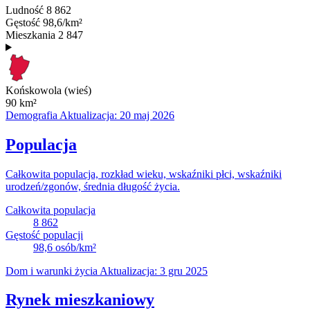
Ludność
8 862
Gęstość
98,6/km²
Mieszkania
2 847
Końskowola (wieś)
90
km²
Demografia
Aktualizacja: 20 maj 2026
Populacja
Całkowita populacja, rozkład wieku, wskaźniki płci, wskaźniki
urodzeń/zgonów, średnia długość życia.
Całkowita populacja
8 862
Gęstość populacji
98,6
osób/km²
Dom i warunki życia
Aktualizacja: 3 gru 2025
Rynek mieszkaniowy