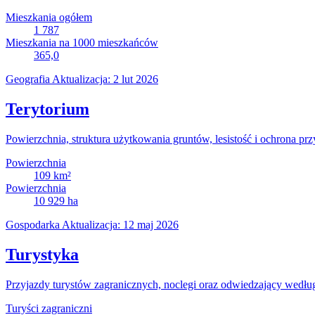
Mieszkania ogółem
1 787
Mieszkania na 1000 mieszkańców
365,0
Geografia
Aktualizacja: 2 lut 2026
Terytorium
Powierzchnia, struktura użytkowania gruntów, lesistość i ochrona prz
Powierzchnia
109
km²
Powierzchnia
10 929
ha
Gospodarka
Aktualizacja: 12 maj 2026
Turystyka
Przyjazdy turystów zagranicznych, noclegi oraz odwiedzający wedłu
Turyści zagraniczni