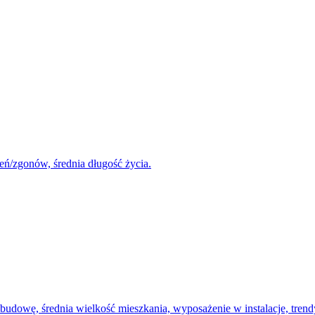
eń/zgonów, średnia długość życia.
udowę, średnia wielkość mieszkania, wyposażenie w instalacje, tren