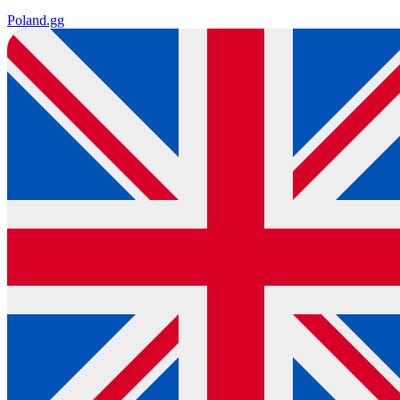
Poland
.gg