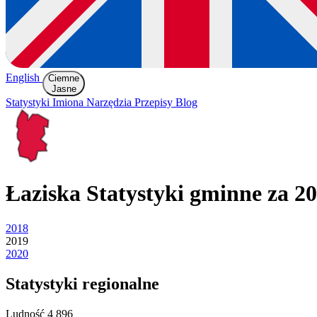
English
Ciemne
Jasne
Statystyki
Imiona
Narzędzia
Przepisy
Blog
Łaziska
Statystyki gminne za 2
2018
2019
2020
Statystyki regionalne
Ludność
4 896