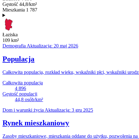
Gęstość
44,8/km²
Mieszkania
1 787
Łaziska
109
km²
Demografia
Aktualizacja: 20 maj 2026
Populacja
Całkowita populacja, rozkład wieku, wskaźniki płci, wskaźniki urodz
Całkowita populacja
4 896
Gęstość populacji
44,8
osób/km²
Dom i warunki życia
Aktualizacja: 3 gru 2025
Rynek mieszkaniowy
Zasoby mieszkaniowe, mieszkania oddane do użytku, pozwolenia na b