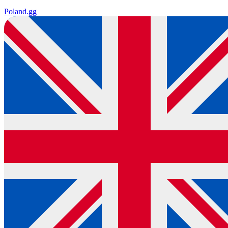
Poland
.gg