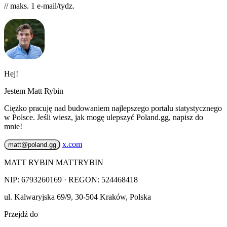
// maks. 1 e-mail/tydz.
Hej!
Jestem Matt Rybin
Ciężko pracuję nad budowaniem najlepszego portalu statystycznego
w Polsce. Jeśli wiesz, jak mogę ulepszyć Poland.gg, napisz do
mnie!
x.com
matt@poland.gg
MATT RYBIN MATTRYBIN
NIP:
6793260169
· REGON: 524468418
ul. Kalwaryjska 69/9
,
30-504
Kraków
,
Polska
Przejdź do