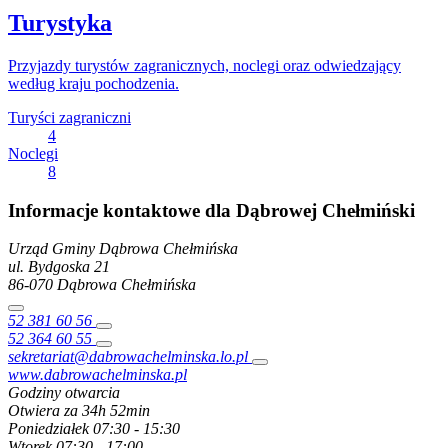
Turystyka
Przyjazdy turystów zagranicznych, noclegi oraz odwiedzający
według kraju pochodzenia.
Turyści zagraniczni
4
Noclegi
8
Informacje kontaktowe dla Dąbrowej Chełmiński
Urząd Gminy Dąbrowa Chełmińska
ul. Bydgoska
21
86-070
Dąbrowa Chełmińska
52 381 60 56
52 364 60 55
sekretariat@dabrowachelminska.lo.pl
www.dabrowachelminska.pl
Godziny otwarcia
Otwiera za 34h 52min
Poniedziałek
07:30 - 15:30
Wtorek
07:30 - 17:00