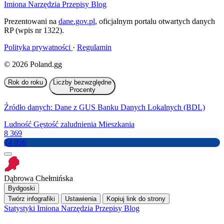
Imiona
Narzędzia
Przepisy
Blog
Prezentowani na
dane.gov.pl
, oficjalnym portalu otwartych danych
RP (wpis nr 1322).
Polityka prywatności
·
Regulamin
© 2026 Poland.gg
Rok do roku
Liczby bezwzględne
Procenty
Źródło danych: Dane z GUS Banku Danych Lokalnych (BDL)
Ludność
Gęstość zaludnienia
Mieszkania
8 369
24 056
Dąbrowa Chełmińska
Bydgoski
Twórz infografiki
Ustawienia
Kopiuj link do strony
Statystyki
Imiona
Narzędzia
Przepisy
Blog