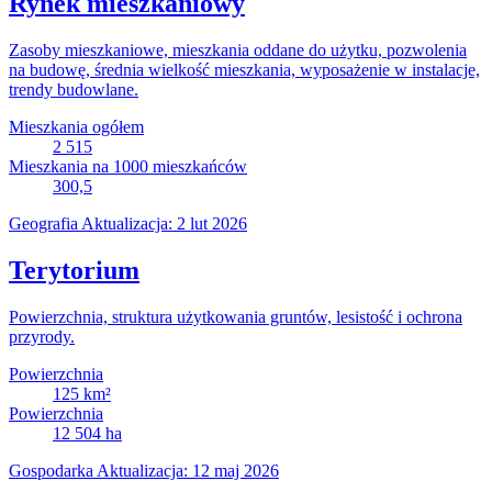
Rynek mieszkaniowy
Zasoby mieszkaniowe, mieszkania oddane do użytku, pozwolenia
na budowę, średnia wielkość mieszkania, wyposażenie w instalacje,
trendy budowlane.
Mieszkania ogółem
2 515
Mieszkania na 1000 mieszkańców
300,5
Geografia
Aktualizacja: 2 lut 2026
Terytorium
Powierzchnia, struktura użytkowania gruntów, lesistość i ochrona
przyrody.
Powierzchnia
125
km²
Powierzchnia
12 504
ha
Gospodarka
Aktualizacja: 12 maj 2026