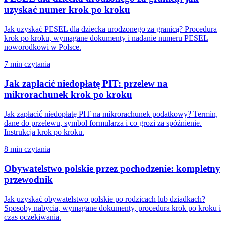
uzyskać numer krok po kroku
Jak uzyskać PESEL dla dziecka urodzonego za granicą? Procedura
krok po kroku, wymagane dokumenty i nadanie numeru PESEL
noworodkowi w Polsce.
7 min czytania
Jak zapłacić niedopłatę PIT: przelew na
mikrorachunek krok po kroku
Jak zapłacić niedopłatę PIT na mikrorachunek podatkowy? Termin,
dane do przelewu, symbol formularza i co grozi za spóźnienie.
Instrukcja krok po kroku.
8 min czytania
Obywatelstwo polskie przez pochodzenie: kompletny
przewodnik
Jak uzyskać obywatelstwo polskie po rodzicach lub dziadkach?
Sposoby nabycia, wymagane dokumenty, procedura krok po kroku i
czas oczekiwania.