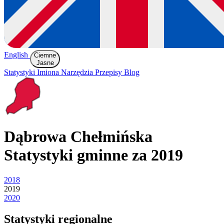
English
Ciemne
Jasne
Statystyki
Imiona
Narzędzia
Przepisy
Blog
Dąbrowa Chełmińska
Statystyki gminne za 2019
2018
2019
2020
Statystyki regionalne