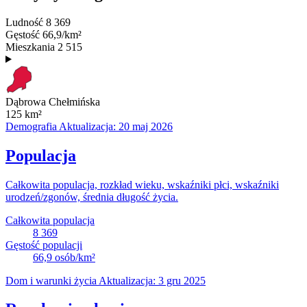
Ludność
8 369
Gęstość
66,9/km²
Mieszkania
2 515
Dąbrowa Chełmińska
125
km²
Demografia
Aktualizacja: 20 maj 2026
Populacja
Całkowita populacja, rozkład wieku, wskaźniki płci, wskaźniki
urodzeń/zgonów, średnia długość życia.
Całkowita populacja
8 369
Gęstość populacji
66,9
osób/km²
Dom i warunki życia
Aktualizacja: 3 gru 2025