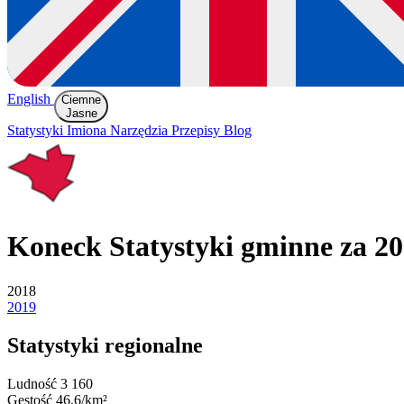
English
Ciemne
Jasne
Statystyki
Imiona
Narzędzia
Przepisy
Blog
Koneck
Statystyki gminne za 2
2018
2019
Statystyki regionalne
Ludność
3 160
Gęstość
46,6/km²