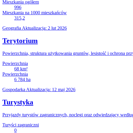
Mieszkania ogółem
996
Mieszkania na 1000 mieszkańców
315,2
Geografia
Aktualizacja: 2 lut 2026
Terytorium
Powierzchnia, struktura użytkowania gruntów, lesistość i ochrona prz
Powierzchnia
68
km²
Powierzchnia
6 784
ha
Gospodarka
Aktualizacja: 12 maj 2026
Turystyka
Przyjazdy turystów zagranicznych, noclegi oraz odwiedzający wedłu
Turyści zagraniczni
0