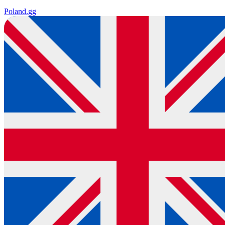
Poland
.gg