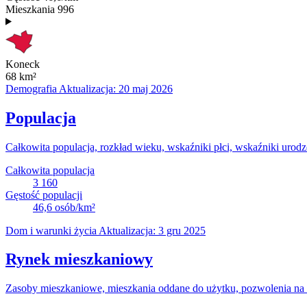
Mieszkania
996
Koneck
68
km²
Demografia
Aktualizacja: 20 maj 2026
Populacja
Całkowita populacja, rozkład wieku, wskaźniki płci, wskaźniki urodz
Całkowita populacja
3 160
Gęstość populacji
46,6
osób/km²
Dom i warunki życia
Aktualizacja: 3 gru 2025
Rynek mieszkaniowy
Zasoby mieszkaniowe, mieszkania oddane do użytku, pozwolenia na b