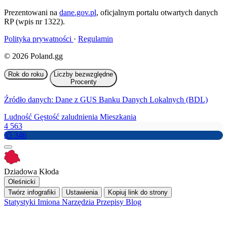
Prezentowani na
dane.gov.pl
, oficjalnym portalu otwartych danych
RP (wpis nr 1322).
Polityka prywatności
·
Regulamin
© 2026 Poland.gg
Rok do roku
Liczby bezwzględne
Procenty
Źródło danych: Dane z GUS Banku Danych Lokalnych (BDL)
Ludność
Gęstość zaludnienia
Mieszkania
4 563
35 346
Dziadowa Kłoda
Oleśnicki
Twórz infografiki
Ustawienia
Kopiuj link do strony
Statystyki
Imiona
Narzędzia
Przepisy
Blog