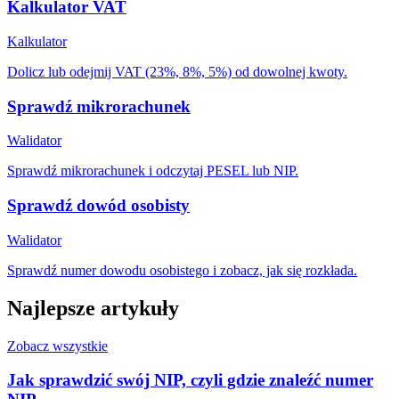
Kalkulator VAT
Kalkulator
Dolicz lub odejmij VAT (23%, 8%, 5%) od dowolnej kwoty.
Sprawdź mikrorachunek
Walidator
Sprawdź mikrorachunek i odczytaj PESEL lub NIP.
Sprawdź dowód osobisty
Walidator
Sprawdź numer dowodu osobistego i zobacz, jak się rozkłada.
Najlepsze artykuły
Zobacz wszystkie
Jak sprawdzić swój NIP, czyli gdzie znaleźć numer