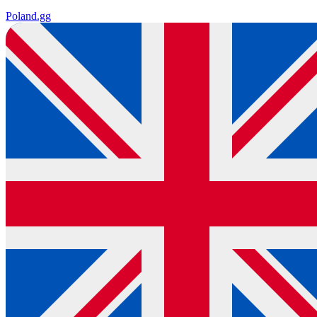
Poland
.gg