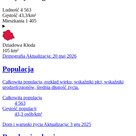
Ludność
4 563
Gęstość
43,3/km²
Mieszkania
1 405
Dziadowa Kłoda
105
km²
Demografia
Aktualizacja: 20 maj 2026
Populacja
Całkowita populacja, rozkład wieku, wskaźniki płci, wskaźniki
urodzeń/zgonów, średnia długość życia.
Całkowita populacja
4 563
Gęstość populacji
43,3
osób/km²
Dom i warunki życia
Aktualizacja: 3 gru 2025