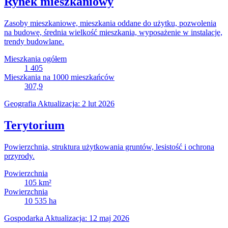
Rynek mieszkaniowy
Zasoby mieszkaniowe, mieszkania oddane do użytku, pozwolenia
na budowę, średnia wielkość mieszkania, wyposażenie w instalacje,
trendy budowlane.
Mieszkania ogółem
1 405
Mieszkania na 1000 mieszkańców
307,9
Geografia
Aktualizacja: 2 lut 2026
Terytorium
Powierzchnia, struktura użytkowania gruntów, lesistość i ochrona
przyrody.
Powierzchnia
105
km²
Powierzchnia
10 535
ha
Gospodarka
Aktualizacja: 12 maj 2026