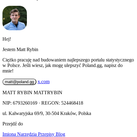
Hej!
Jestem Matt Rybin
Ciężko pracuję nad budowaniem najlepszego portalu statystycznego
w Polsce. Jeśli wiesz, jak mogę ulepszyć Poland.gg, napisz do
mnie!
x.com
matt@poland.gg
MATT RYBIN MATTRYBIN
NIP:
6793260169
· REGON: 524468418
ul. Kalwaryjska 69/9
,
30-504
Kraków
,
Polska
Przejdź do
Imiona
Narzędzia
Przepisy
Blog