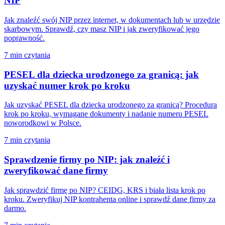
NIP
Jak znaleźć swój NIP przez internet, w dokumentach lub w urzędzie
skarbowym. Sprawdź, czy masz NIP i jak zweryfikować jego
poprawność.
7 min czytania
PESEL dla dziecka urodzonego za granicą: jak
uzyskać numer krok po kroku
Jak uzyskać PESEL dla dziecka urodzonego za granicą? Procedura
krok po kroku, wymagane dokumenty i nadanie numeru PESEL
noworodkowi w Polsce.
7 min czytania
Sprawdzenie firmy po NIP: jak znaleźć i
zweryfikować dane firmy
Jak sprawdzić firmę po NIP? CEIDG, KRS i biała lista krok po
kroku. Zweryfikuj NIP kontrahenta online i sprawdź dane firmy za
darmo.