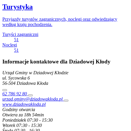
Turystyka
Przyjazdy turystów zagranicznych, noclegi oraz odwiedzający
według kraju pochodzenia.
Turyści zagraniczni
51
Noclegi
51
Informacje kontaktowe dla Dziadowej Kłody
Urząd Gminy w Dziadowej Kłodzie
ul. Sycowska
6
56-504
Dziadowa Kłoda
62 786 92 80
urzad.gminy@dziadowakloda.pl
www.dziadowakloda.pl
Godziny otwarcia
Otwiera za 18h 54min
Poniedziałek
07:30 - 15:30
Wtorek
07:30 - 15:30
Środa
07:30 - 16:30