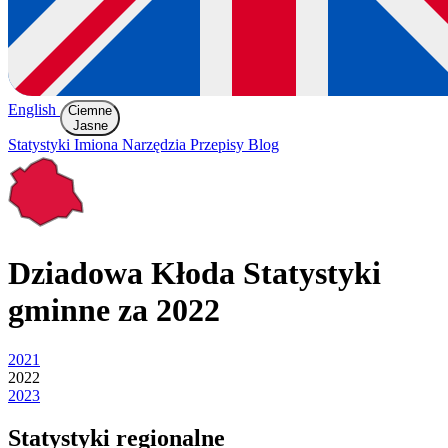
English
Ciemne
Jasne
Statystyki
Imiona
Narzędzia
Przepisy
Blog
Dziadowa Kłoda
Statystyki
gminne za 2022
2021
2022
2023
Statystyki regionalne