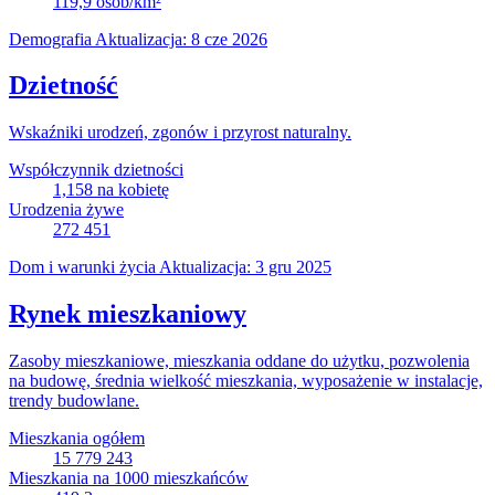
119,9
osób/km²
Demografia
Aktualizacja: 8 cze 2026
Dzietność
Wskaźniki urodzeń, zgonów i przyrost naturalny.
Współczynnik dzietności
1,158
na kobietę
Urodzenia żywe
272 451
Dom i warunki życia
Aktualizacja: 3 gru 2025
Rynek mieszkaniowy
Zasoby mieszkaniowe, mieszkania oddane do użytku, pozwolenia
na budowę, średnia wielkość mieszkania, wyposażenie w instalacje,
trendy budowlane.
Mieszkania ogółem
15 779 243
Mieszkania na 1000 mieszkańców