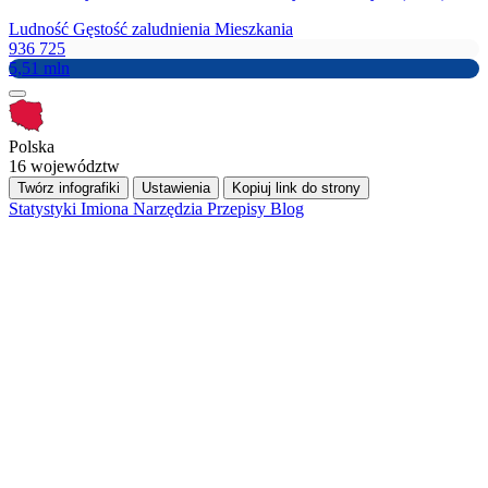
Ludność
Gęstość zaludnienia
Mieszkania
936 725
5,51 mln
Polska
16 województw
Twórz infografiki
Ustawienia
Kopiuj link do strony
Statystyki
Imiona
Narzędzia
Przepisy
Blog