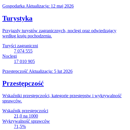
Gospodarka
Aktualizacja: 12 maj 2026
Turystyka
Przyjazdy turystów zagranicznych, noclegi oraz odwiedzający
według kraju pochodzenia.
Turyści zagraniczni
7 074 555
Noclegi
17 010 905
Przestępczość
Aktualizacja: 5 lut 2026
Przestępczość
Wskaźniki przestępczości, kategorie przestępstw i wykrywalność
sprawców.
Wskaźnik przestępczości
21,0
na 1000
Wykrywalność sprawców
71,5
%