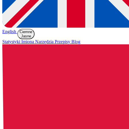
English
Ciemne
Jasne
Statystyki
Imiona
Narzędzia
Przepisy
Blog