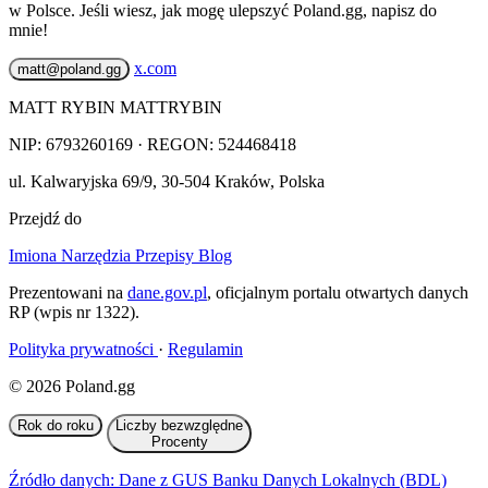
w Polsce. Jeśli wiesz, jak mogę ulepszyć Poland.gg, napisz do
mnie!
x.com
matt@poland.gg
MATT RYBIN MATTRYBIN
NIP:
6793260169
· REGON: 524468418
ul. Kalwaryjska 69/9
,
30-504
Kraków
,
Polska
Przejdź do
Imiona
Narzędzia
Przepisy
Blog
Prezentowani na
dane.gov.pl
, oficjalnym portalu otwartych danych
RP (wpis nr 1322).
Polityka prywatności
·
Regulamin
© 2026 Poland.gg
Rok do roku
Liczby bezwzględne
Procenty
Źródło danych: Dane z GUS Banku Danych Lokalnych (BDL)