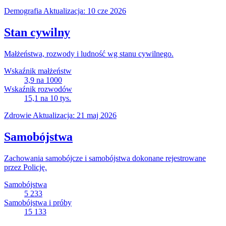
Demografia
Aktualizacja: 10 cze 2026
Stan cywilny
Małżeństwa, rozwody i ludność wg stanu cywilnego.
Wskaźnik małżeństw
3,9
na 1000
Wskaźnik rozwodów
15,1
na 10 tys.
Zdrowie
Aktualizacja: 21 maj 2026
Samobójstwa
Zachowania samobójcze i samobójstwa dokonane rejestrowane
przez Policję.
Samobójstwa
5 233
Samobójstwa i próby
15 133