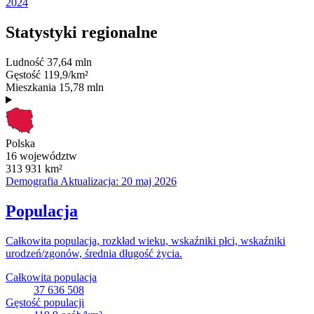
2024
Statystyki regionalne
Ludność
37,64 mln
Gęstość
119,9/km²
Mieszkania
15,78 mln
Polska
16 województw
313 931
km²
Demografia
Aktualizacja: 20 maj 2026
Populacja
Całkowita populacja, rozkład wieku, wskaźniki płci, wskaźniki
urodzeń/zgonów, średnia długość życia.
Całkowita populacja
37 636 508
Gęstość populacji