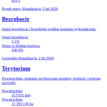
419,3
Rynek pracy
Aktualizacja: 5 lut 2026
Bezrobocie
Stopa bezrobocia i bezrobotni według poziomu wykształcenia.
Stopa bezrobocia
5,1
%
Stopa vs średnia krajowa
100,0
%
Geografia
Aktualizacja: 2 lut 2026
Terytorium
Powierzchnia, struktura użytkowania gruntów, lesistość i ochrona
przyrody.
Powierzchnia
313 931
km²
Powierzchnia
31 393 136
ha