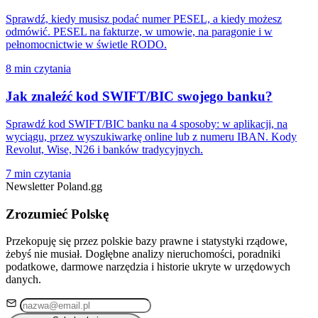
Sprawdź, kiedy musisz podać numer PESEL, a kiedy możesz
odmówić. PESEL na fakturze, w umowie, na paragonie i w
pełnomocnictwie w świetle RODO.
8 min czytania
Jak znaleźć kod SWIFT/BIC swojego banku?
Sprawdź kod SWIFT/BIC banku na 4 sposoby: w aplikacji, na
wyciągu, przez wyszukiwarkę online lub z numeru IBAN. Kody
Revolut, Wise, N26 i banków tradycyjnych.
7 min czytania
Newsletter Poland.gg
Zrozumieć Polskę
Przekopuję się przez polskie bazy prawne i statystyki rządowe,
żebyś nie musiał. Dogłębne analizy nieruchomości, poradniki
podatkowe, darmowe narzędzia i historie ukryte w urzędowych
danych.